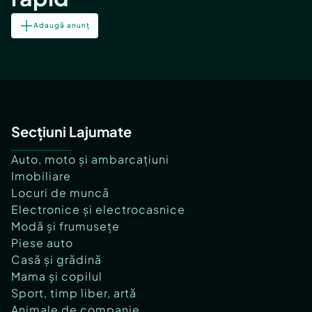
Adaugă anunț
Secțiuni Lajumate
Auto, moto și ambarcațiuni
Imobiliare
Locuri de muncă
Electronice și electrocasnice
Modă și frumusețe
Piese auto
Casă și grădină
Mama și copilul
Sport, timp liber, artă
Animale de companie