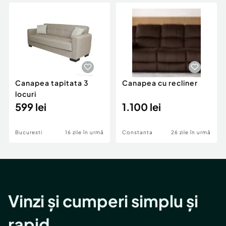
Locuri de munca
Utilaje agricole si industriale
Servicii
Piese auto si accesorii
Animale de companie
Dacia Duster
Afaceri și echipamente profesionale
Inchiriere Bunuri si Vehicule
Canapea tapitata 3
Canapea cu recliner
locuri
599 lei
1.100 lei
Bucuresti
16 zile în urmă
Constanta
26 zile în urmă
Vinzi și cumperi simplu și
rapid