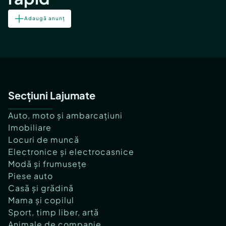
Adaugă anunț
Secțiuni Lajumate
Auto, moto și ambarcațiuni
Imobiliare
Locuri de muncă
Electronice și electrocasnice
Modă și frumusețe
Piese auto
Casă și grădină
Mama și copilul
Sport, timp liber, artă
Animale de companie