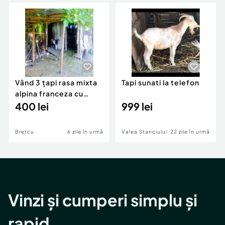
Locuri de munca
Utilaje agricole si industriale
Servicii
Piese auto si accesorii
Animale de companie
Dacia Duster
Afaceri și echipamente profesionale
Inchiriere Bunuri si Vehicule
Vând 3 ţapi rasa mixta
Tapi sunati la telefon
alpina franceza cu
saanen
400 lei
999 lei
Bretcu
6 zile în urmă
Valea Stanciului
22 zile în urmă
Vinzi și cumperi simplu și
rapid