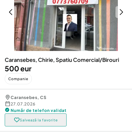
Locuri de munca
Utilaje agricole si industriale
Servicii
Piese auto si accesorii
Animale de companie
Dacia Duster
Afaceri și echipamente profesionale
Inchiriere Bunuri si Vehicule
Caransebes, Chirie, Spatiu Comercial/Birouri
500 eur
Companie
Caransebes
,
CS
27.07.2026
Număr de telefon
validat
Salvează la favorite