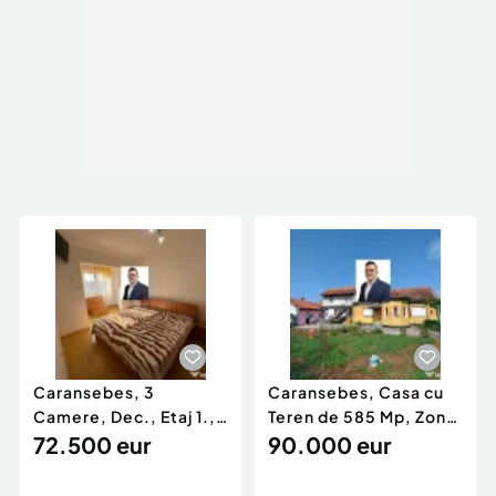
Număr Grupuri Sanitare: 1
Tip imobil:
Centru comercial
Caransebes, 3
Caransebes, Casa cu
Camere, Dec., Etaj 1.,
Teren de 585 Mp, Zona
Zona Penny
72.500 eur
Sesu Rosu
90.000 eur