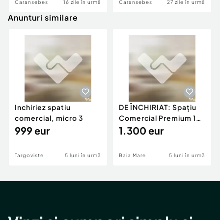
Caransebes
16 zile în urmă
Caransebes
27 zile în urmă
Anunturi similare
Inchiriez spatiu
DE ÎNCHIRIAT: Spațiu
comercial, micro 3
Comercial Premium 146
999 eur
mp – Vizibili
1.300 eur
Targoviste
5 luni în urmă
Baia Mare
5 luni în urmă