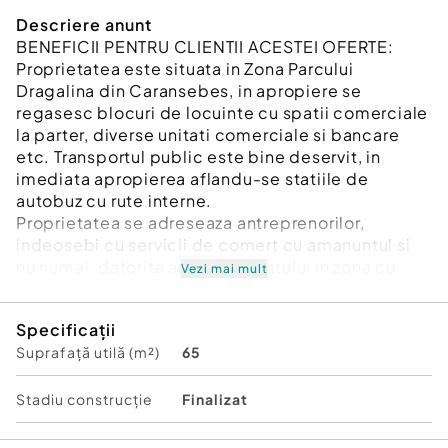
Descriere anunt
BENEFICII PENTRU CLIENTII ACESTEI OFERTE:
Proprietatea este situata in Zona Parcului
Dragalina din Caransebes, in apropiere se
regasesc blocuri de locuinte cu spatii comerciale
la parter, diverse unitati comerciale si bancare
etc. Transportul public este bine deservit, in
imediata apropierea aflandu-se statiile de
autobuz cu rute interne.
Proprietatea se adreseaza antreprenorilor,
indeosebi cu servicii de comert cu amanuntul si
nu numai, datorita amplasamentului in zona cu
Vezi mai mult
trafic pietonal.
Proprietatea este uscata, nu sunt urme de
Specificații
infiltratii sau miros neplacut, are functional sistem
Suprafață utilă (m²)
65
de camere video, este racordata la reteaua de
apa, canalizare, curent 220w.Incalzirea si apa
calda asigurata de centrala termica pe gaz.
Stadiu construcţie
Finalizat
Spatiul se inchiriaza la pretul de 500 euro pe luna,
insotit de toata documentatia, Extras de Carte