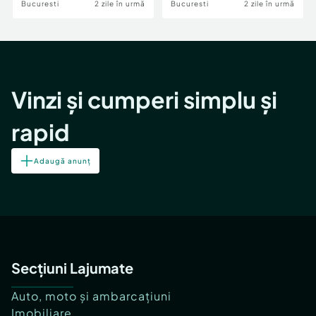
Bucuresti
2 zile în urmă
Bucuresti
2 zile în urmă
230x160x0.7 cm
Vinzi și cumperi simplu și
rapid
Adaugă anunț
Secțiuni Lajumate
Auto, moto și ambarcațiuni
Imobiliare