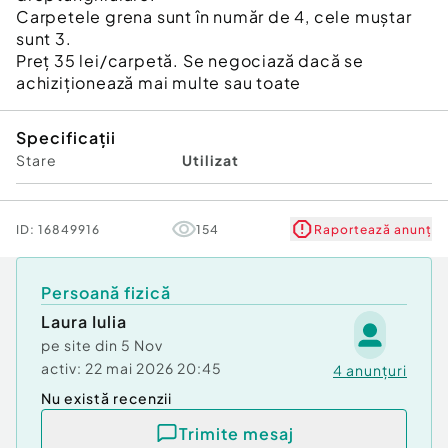
Carpetele grena sunt în număr de 4, cele muștar
sunt 3.
Preț 35 lei/carpetă. Se negociază dacă se
achiziționează mai multe sau toate
Specificații
Stare
Utilizat
ID:
16849916
154
Raportează anunț
Persoană fizică
Laura Iulia
pe site din
5 Nov
activ:
22 mai 2026 20:45
4
anunțuri
Nu există recenzii
Trimite mesaj