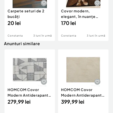
Carpete seturi de 2
Covor modern,
bucăți
elegant, în nuanțe
20 lei
calde de maro, crem
170 lei
Constanta
3 luni în urmă
Constanta
3 luni în urmă
Anunturi similare
HOMCOM Covor
HOMCOM Covor
Modern Antiderapant
Modern Antiderapant
cu Linii Geometrice,
279,99 lei
din Poliester și Bumbac
399,99 lei
din Poliester
cu Design Liniar, pentru
Multicolor,
Living, Dormitor, Crem