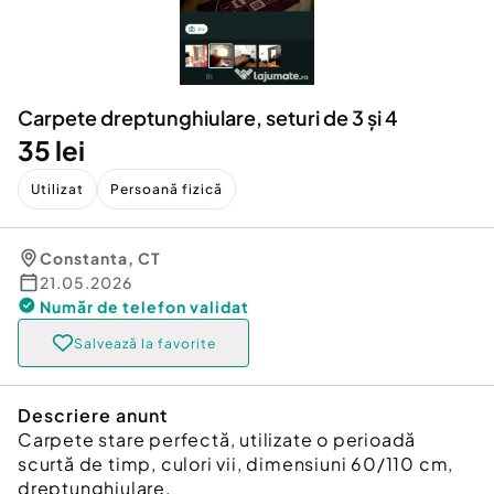
Locuri de munca
Utilaje agricole si industriale
Servicii
Piese auto si accesorii
Animale de companie
Dacia Duster
Afaceri și echipamente profesionale
Carpete dreptunghiulare, seturi de 3 și 4
Inchiriere Bunuri si Vehicule
35 lei
Utilizat
Persoană fizică
Constanta
,
CT
21.05.2026
Număr de telefon
validat
Salvează la favorite
Descriere anunt
Carpete stare perfectă, utilizate o perioadă
scurtă de timp, culori vii, dimensiuni 60/110 cm,
dreptunghiulare.