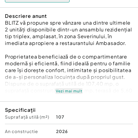
Descriere anunt
BLITZ vă propune spre vânzare una dintre ultimele
2 unități disponibile dintr-un ansamblu rezidențial
tip triplex, amplasat, în zona Severinului, în
imediata apropiere a restaurantului Ambasador.
Proprietatea beneficiază de o compartimentare
modernă și eficientă, fiind ideală pentru o familie
care își dorește confort, intimitate și posibilitatea
de a-și personaliza locuința după propriul gust.
Dispune de o suprafață utilă de 107,40 mp, o
suprafață construită de 125,90 mp, terasă de 5,60
Vezi mai mult
mp și teren propriu de 197,90 mp, cu un front
stradal de 7,08 m.
Specificații
La parter regăsim un living generos și luminos,
Suprafață utilă (m²)
107
bucătărie separată cu acces direct către curtea
din spate, baie, hol și casa scării. Etajul este
compus din 3 dormitoare spațioase și o baie.
An constructie
2026
Dormitorul matrimonial are o suprafață de 15,8