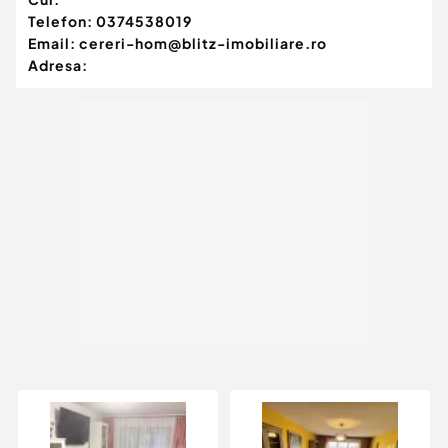
Telefon:
0374538019
Email:
cereri-hom@blitz-imobiliare.ro
Adresa: