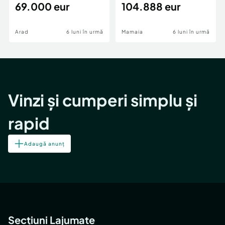
69.000 eur
cheie,langa Mega
104.888 eur
Image
Arad
6 luni în urmă
Mamaia
6 luni în urmă
Vinzi și cumperi simplu și
rapid
Adaugă anunț
Secțiuni Lajumate