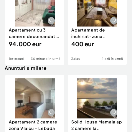
Apartament cu 3
Apartament de
camere decomandat -
închiriat-zona
renovat - Bucovina -
94.000 eur
ultracentrală
400 eur
Par
Botosani
30 minute în urmă
Zalau
1 oră în urmă
Anunturi similare
Apartament 2 camere
Solid House Mamaia ap
zona Vlaicu - Lebada
2 camere la