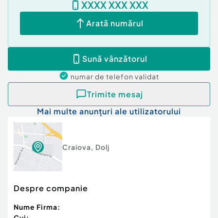
XXXX XXX XXX
Cod ofertă / ID BLITZ: P174905
Id intern: P174905
Arată numărul
Confort:
1
Tip imobil:
Bloc de apartamente
Sună vânzătorul
Număr Băi:
2
Nr. locuri parcare:
1
numar de telefon
validat
Trimite mesaj
Mai multe anunțuri ale utilizatorului
Craiova
,
Dolj
Despre companie
Nume Firma:
Cui: