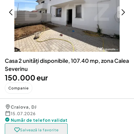
Locuri de munca
Utilaje agricole si industriale
Servicii
Piese auto si accesorii
Animale de companie
Dacia Duster
Afaceri și echipamente profesionale
Inchiriere Bunuri si Vehicule
Casa 2 unități disponibile, 107.40 mp, zona Calea
Severinu
150.000 eur
Companie
Craiova
,
DJ
15.07.2026
Număr de telefon
validat
Salvează la favorite