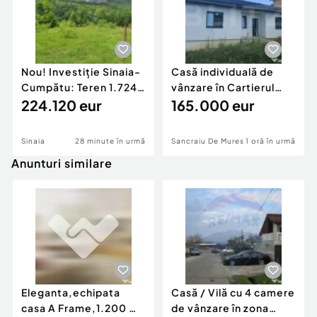
Nou! Investiție Sinaia-
Casă individuală de
Cumpătu: Teren 1.724
vânzare în Cartierul
mp cu Proiect
224.120 eur
Răsăritului,
165.000 eur
Sinaia
28 minute în urmă
Sancraiu De Mures
1 oră în urmă
Anunturi similare
Eleganta,echipata
Casă / Vilă cu 4 camere
casa A Frame,1.200 mp
de vânzare în zona