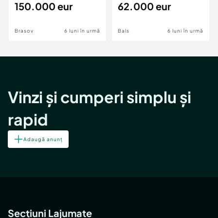
teren,deschidere Pia
150.000 eur
Periferie
62.000 eur
Brasov
6 luni în urmă
Bals
6 luni în urmă
Vinzi și cumperi simplu și
rapid
Adaugă anunț
Secțiuni Lajumate