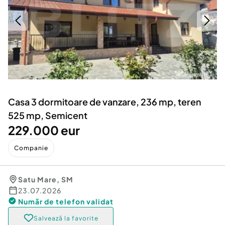
Locuri de munca
Utilaje agricole si industriale
Servicii
Piese auto si accesorii
Animale de companie
Dacia Duster
Afaceri și echipamente profesionale
Inchiriere Bunuri si Vehicule
Casa 3 dormitoare de vanzare, 236 mp, teren
525 mp, Semicent
229.000 eur
Companie
Satu Mare
,
SM
23.07.2026
Număr de telefon
validat
Salvează la favorite