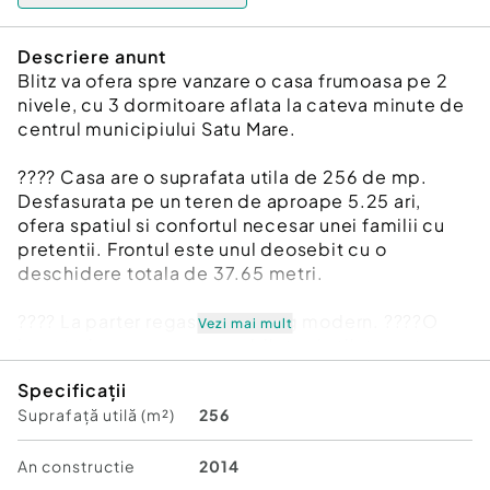
Descriere anunt
Blitz va ofera spre vanzare o casa frumoasa pe 2
nivele, cu 3 dormitoare aflata la cateva minute de
centrul municipiului Satu Mare.
???? Casa are o suprafata utila de 256 de mp.
Desfasurata pe un teren de aproape 5.25 ari,
ofera spatiul si confortul necesar unei familii cu
pretentii. Frontul este unul deosebit cu o
deschidere totala de 37.65 metri.
???? La parter regasim un living modern. ????O
Vezi mai mult
bucatarie open space mobilata si utilata cu tot ce
e necesar. ????O baie spatioasa.
Specificații
Suprafață utilă (m²)
256
???? La etaj avem 2 dormitoare, ambele cu
dressing propriu, si doua bai. Incalzirea se face pe
calorifere prin microcentrala proprie pe gaz sau
An constructie
2014
pe cea pe lemne. Se pot folosi ambele dupa