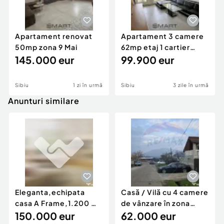
Apartament renovat
Apartament 3 camere
50mp zona 9 Mai
62mp etaj 1 cartier
145.000 eur
Davinci Cristian
99.900 eur
Sibiu
1 zi în urmă
Sibiu
3 zile în urmă
Anunturi similare
Eleganta,echipata
Casă / Vilă cu 4 camere
casa A Frame,1.200 mp
de vânzare în zona
teren,deschidere Pia
150.000 eur
Periferie
62.000 eur