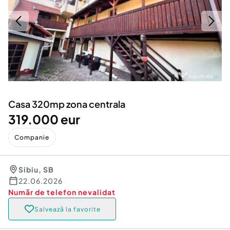
Locuri de munca
Utilaje agricole si industriale
Servicii
Piese auto si accesorii
Animale de companie
Dacia Duster
Afaceri și echipamente profesionale
Inchiriere Bunuri si Vehicule
Casa 320mp zona centrala
319.000 eur
Companie
Sibiu
,
SB
22.06.2026
Număr de telefon
nevalidat
Salvează la favorite