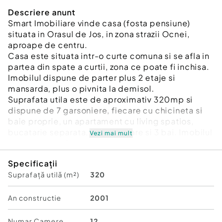
Descriere anunt
Smart Imobiliare vinde casa (fosta pensiune)
situata in Orasul de Jos, in zona strazii Ocnei,
aproape de centru.
Casa este situata intr-o curte comuna si se afla in
partea din spate a curtii, zona ce poate fi inchisa.
Imobilul dispune de parter plus 2 etaje si
mansarda, plus o pivnita la demisol.
Suprafata utila este de aproximativ 320mp si
dispune de 7 garsoniere, fiecare cu chicineta si
baie proprie, un apartament cu living spatios,
bucatarie separata, 3 dormitoare si 3 bai. Imobilul
Vezi mai mult
dispune si de 2 terase, iar pe langa acest imobil,
mai este inca o garsoniera cu chicineta si baie,
Specificații
separata de acest imobil.
Suprafață utilă (m²)
320
Casa a functionat in regim hotelier, dispune de
toate utilitatiile, 3 centrale cu incalzire in
calorifere, panouri solare pentru apa.
An constructie
2001
Număr niveluri imobil:
2
Numar Camere
12