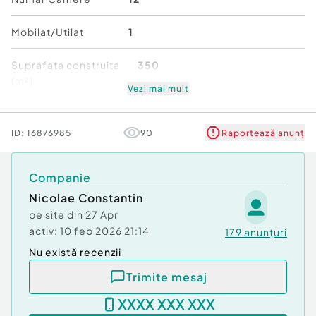
Număr Băi:
3
Curent
Mobilat/Utilat
1
Apă
Canalizare
Suprafata construita
350
Gaz
(m²)
Vezi mai mult
Număr niveluri imobil
2
ID:
16876985
90
Raportează anunț
Stare
Bună
Companie
Nicolae Constantin
pe site din
27 Apr
activ:
10 feb 2026 21:14
179
anunțuri
Nu există recenzii
Trimite mesaj
XXXX XXX XXX