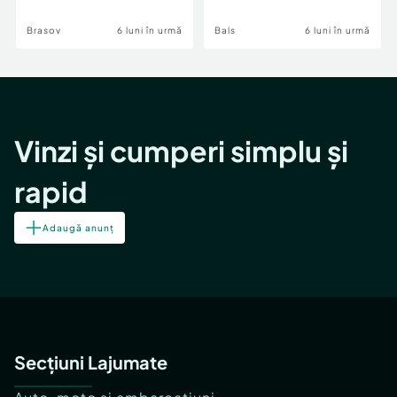
Brasov
6 luni în urmă
Bals
6 luni în urmă
Vinzi și cumperi simplu și
rapid
Adaugă anunț
Secțiuni Lajumate