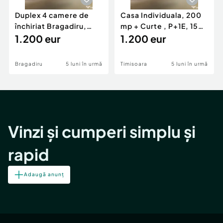
Duplex 4 camere de
Casa Individuala, 200
închiriat Bragadiru,
mp + Curte , P+1E, 150
curte 100 mp, pa...
1.200 eur
mp, zona Girocu
1.200 eur
Bragadiru
5 luni în urmă
Timisoara
5 luni în urmă
Vinzi și cumperi simplu și
rapid
Adaugă anunț