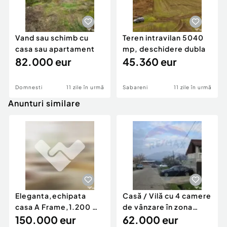
Vand sau schimb cu
Teren intravilan 5040
casa sau apartament
mp, deschidere dubla
82.000 eur
45.360 eur
Domnesti
11 zile în urmă
Sabareni
11 zile în urmă
Anunturi similare
Eleganta,echipata
Casă / Vilă cu 4 camere
casa A Frame,1.200 mp
de vânzare în zona
teren,deschidere Pia
150.000 eur
Periferie
62.000 eur