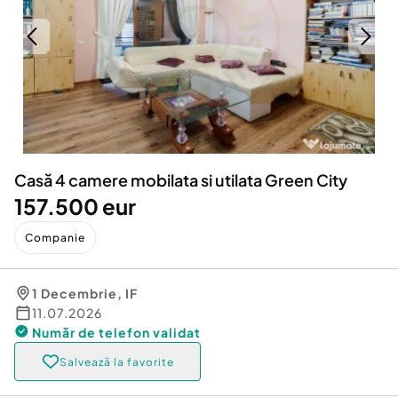
Locuri de munca
Utilaje agricole si industriale
Servicii
Piese auto si accesorii
Animale de companie
Dacia Duster
Afaceri și echipamente profesionale
Inchiriere Bunuri si Vehicule
Casă 4 camere mobilata si utilata Green City
157.500 eur
Companie
1 Decembrie
,
IF
11.07.2026
Număr de telefon
validat
Salvează la favorite