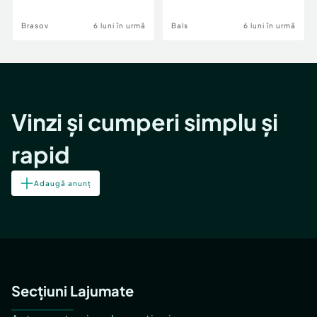
Brasov
6 luni în urmă
Bals
6 luni în urmă
Vinzi și cumperi simplu și
rapid
Adaugă anunț
Secțiuni Lajumate