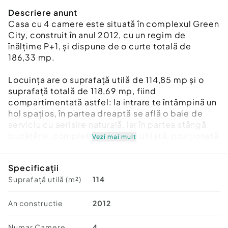
Descriere anunt
Casa cu 4 camere este situată în complexul Green
City, construit în anul 2012, cu un regim de
înălțime P+1, și dispune de o curte totală de
186,33 mp.
Locuința are o suprafață utilă de 114,85 mp și o
suprafață totală de 118,69 mp, fiind
compartimentată astfel: la intrare te întâmpină un
hol spațios, în partea dreaptă se află o baie de
serviciu cu aerisire naturală, iar în partea stângă
bucătăria, complet mobilată și utilată, poziționată
Vezi mai mult
pe partea de nord-est.
Specificații
În față se deschide livingul generos, în suprafață
Suprafață utilă (m²)
114
de 40,12 mp, integrat cu zona de dining și cu
ieșire directă către terasa închisă cu geamuri
termopan, un spațiu ideal pentru relaxare sau timp
An constructie
2012
petrecut alături de cei apropiați.
Numar Camere
4