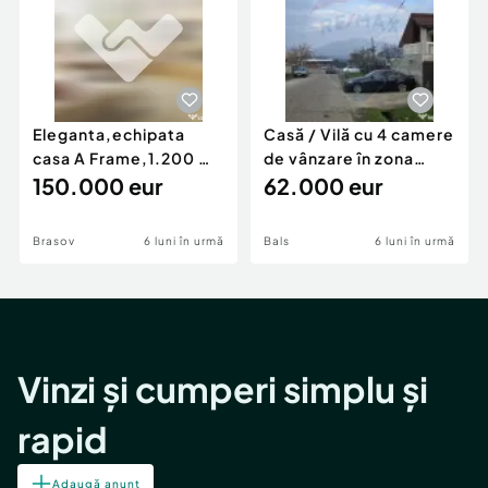
Eleganta,echipata
Casă / Vilă cu 4 camere
casa A Frame,1.200 mp
de vânzare în zona
teren,deschidere Pia
150.000 eur
Periferie
62.000 eur
Brasov
6 luni în urmă
Bals
6 luni în urmă
Vinzi și cumperi simplu și
rapid
Adaugă anunț