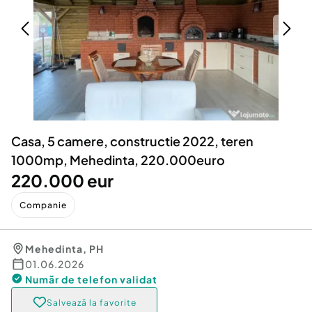
Locuri de munca
Utilaje agricole si industriale
Servicii
Piese auto si accesorii
Animale de companie
Dacia Duster
Afaceri și echipamente profesionale
Inchiriere Bunuri si Vehicule
Casa, 5 camere, constructie 2022, teren
1000mp, Mehedinta, 220.000euro
220.000 eur
Companie
Mehedinta
,
PH
01.06.2026
Număr de telefon
validat
Salvează la favorite