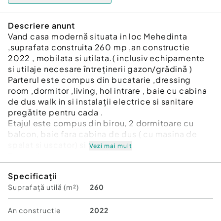
Descriere anunt
Vand casa modernă situata in loc Mehedinta
,suprafata construita 260 mp ,an constructie
2022 , mobilata si utilata.( inclusiv echipamente
si utilaje necesare întreținerii gazon/grădină )
Parterul este compus din bucatarie ,dressing
room ,dormitor ,living, hol intrare , baie cu cabina
de dus walk in si instalații electrice si sanitare
pregătite pentru cada .
Etajul este compus din birou, 2 dormitoare cu
balcon, baie fara cabina de dus ( cu masina de
spalat si uscator) si hol.
Vezi mai mult
Foisorul este construit din lemn si caramida
Brikston mobilat si utilat (plita
Specificații
ceaun,gratar,plita,cuptor pe lemne
Suprafață utilă (m²)
260
,aragaz,frigider,balansoar,semineu pe gaz,
chiuveta cu boiler electric,cismea), balansoar
,inchis cu folie cristal si plase de tantari cu o de
An constructie
2022
suprafata56 mp.