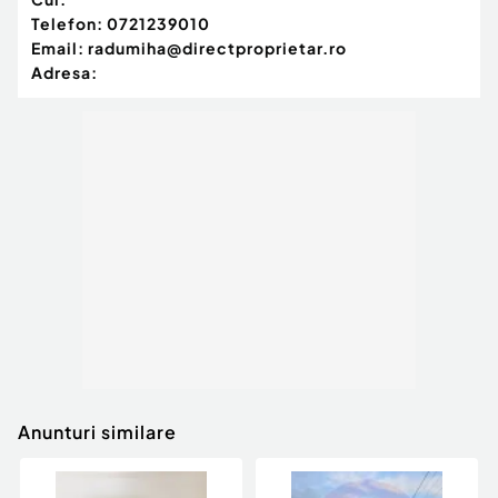
Gaz
Telefon:
0721239010
Încălzire
Email:
radumiha@directproprietar.ro
Adresa:
Anunturi similare