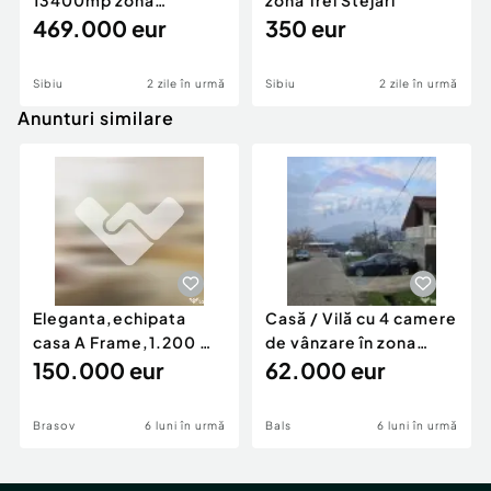
13400mp zona
zona Trei Stejari
industriala Vest
469.000 eur
350 eur
Sibiu
2 zile în urmă
Sibiu
2 zile în urmă
Anunturi similare
Eleganta,echipata
Casă / Vilă cu 4 camere
casa A Frame,1.200 mp
de vânzare în zona
teren,deschidere Pia
150.000 eur
Periferie
62.000 eur
Brasov
6 luni în urmă
Bals
6 luni în urmă