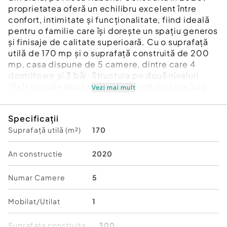
proprietatea oferă un echilibru excelent între
confort, intimitate și funcționalitate, fiind ideală
pentru o familie care își dorește un spațiu generos
și finisaje de calitate superioară. Cu o suprafață
utilă de 170 mp și o suprafață construită de 200
mp, casa dispune de 5 camere, dintre care 4
dormitoare și 3 băi. Structura pe două niveluri
(P+1) include două balcoane orientate spre Sud-
Vezi mai mult
Vest, ce asigură lumină naturală abundentă.
Sistemul de încălzire este asigurat de o centrală
Specificații
proprie pe gaz cu calorifere, iar utilitățile (curent
Suprafață utilă (m²)
170
electric, apă, canalizare) sunt complet racordate.
Finisajele sunt complete, iar construcția din
cărămidă oferă durabilitate și confort termic. Pe
An constructie
2020
un teren de 300 mp, proprietatea beneficiază de
o parcare proprie, oferind locatarilor un mediu
Numar Camere
5
liniștit și practic, perfect adaptat nevoilor zilnice.
Mobilat/Utilat
1
Număr Băi:
3
Posibilitate parcare: Da
Suprafata construita
300