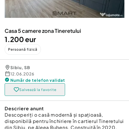
Locuri de munca
Utilaje agricole si industriale
Servicii
Piese auto si accesorii
Animale de companie
Dacia Duster
Afaceri și echipamente profesionale
Casa 5 camere zona Tineretului
Inchiriere Bunuri si Vehicule
1.200 eur
Persoană fizică
Sibiu
,
SB
12.06.2026
Număr de telefon
validat
Salvează la favorite
Descriere anunt
Descoperiți o casă modernă și spațioasă,
disponibilă pentru închiriere în cartierul Tineretului
din Sibiu, pe Aleea Rubens. Construită în 2020,