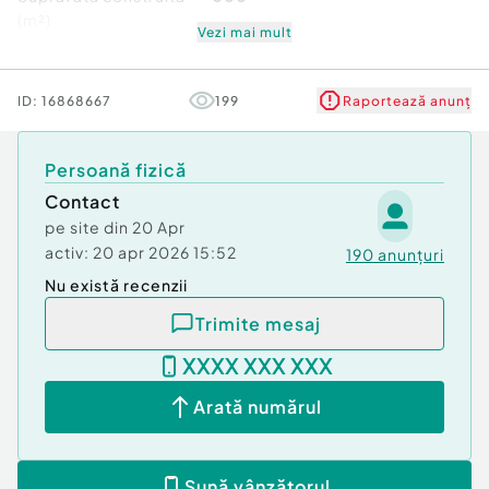
Nr. locuri parcare:
1
(m²)
Curent
Vezi mai mult
Apă
Stare
Nouă
Canalizare
ID:
16868667
199
Raportează anunț
Gaz
Persoană fizică
Contact
pe site din
20 Apr
activ:
20 apr 2026 15:52
190
anunțuri
Nu există recenzii
Trimite mesaj
XXXX XXX XXX
Arată numărul
Sună vânzătorul