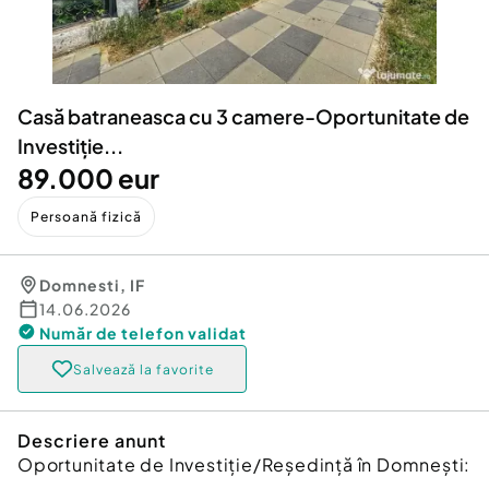
Locuri de munca
Utilaje agricole si industriale
Servicii
Piese auto si accesorii
Animale de companie
Dacia Duster
Afaceri și echipamente profesionale
Casă batraneasca cu 3 camere-Oportunitate de
Inchiriere Bunuri si Vehicule
Investiție...
89.000 eur
Persoană fizică
Domnesti
,
IF
14.06.2026
Număr de telefon
validat
Salvează la favorite
Descriere anunt
Oportunitate de Investiție/Reședință în Domnești: