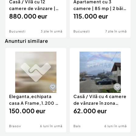
Casă / Vilă cu 12
Apartament cu 3
camere de vânzare |
camere | 85 mp | 2 băi |
Fundeni, Sector 2
880.000 eur
Strada Năsăud...
115.000 eur
Bucuresti
3 zile în urmă
Bucuresti
7 zile în urmă
Anunturi similare
Eleganta,echipata
Casă / Vilă cu 4 camere
casa A Frame,1.200 mp
de vânzare în zona
teren,deschidere Pia
150.000 eur
Periferie
62.000 eur
Brasov
6 luni în urmă
Bals
6 luni în urmă