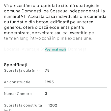
Vă prezentăm o proprietate situată strategic în
comuna Domnești, pe Șoseaua Independenței, la
numărul 91. Această casă individuală din caramida
cu fundatie din beton, edificată pe un teren
generos, oferă o bază excelentă pentru
modernizare, dezvoltare sau ca investiție pe
termen lung într-o zonă în plină expansiune.
Locația: Avantaje Strategice în Domnești
Vezi mai mult
Domnești se distinge printr-o dezvoltare
accelerată și o conectivitate excelentă, fiind o
Specificații
zonă rezidențială căutată, care combină liniștea
Suprafață utilă (m²)
78
suburbiei cu accesul facil la București.
* Conectivitate: Acces rapid către Centura
Bucureștiului (DNCB) și viitoarea Autostradă A0,
An constructie
1955
optimizând timpii de deplasare. Transport public
disponibil în proximitate, asigurând legătura cu
Numar Camere
3
capitala.
* Facilități: În zona Domnești se regăsesc
Suprafata construita
1202
numeroase supermarketuri (Mega Image, Lidl,
(m²)