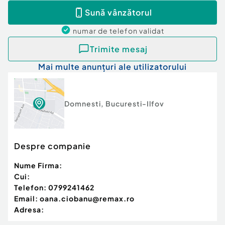
Pentru detalii suplimentare și programarea unei
Sună vânzătorul
vizionări, vă invităm să ne contactați.
numar de telefon
validat
Număr niveluri imobil:
mai mult de 12
Posibilitate parcare: Nu
Trimite mesaj
Curent
Mai multe anunțuri ale utilizatorului
Apă
Canalizare
Gaz
Încălzire
Domnesti
,
Bucuresti-Ilfov
Subsol
Despre companie
Nume Firma:
Cui:
Telefon:
0799241462
Email:
oana.ciobanu@remax.ro
Adresa: