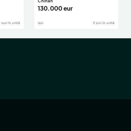
Chihan
130.000 eur
6 luni în urmă
Iasi
5 luni în urmă