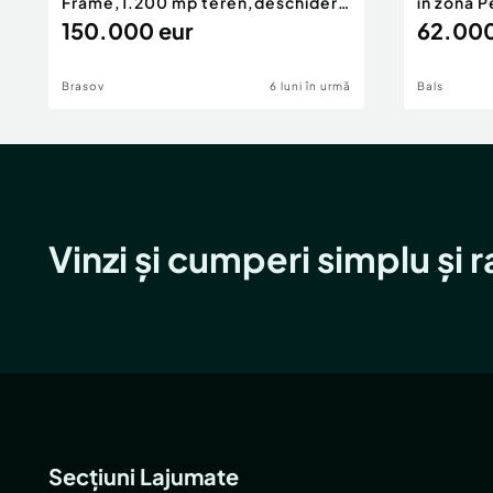
Frame,1.200 mp teren,deschidere
în zona P
Pia
150.000 eur
62.000
Brasov
6 luni în urmă
Bals
Vinzi și cumperi simplu și 
Secțiuni Lajumate