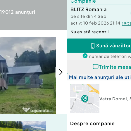
Companie
BLITZ Romania
19012
anunțuri
pe site din
4 Sep
activ:
10 feb 2026 21:14
190
Nu există recenzii
Sună vânzător
numar de telefon
v
Trimite mesa
Mai multe anunțuri ale uti
Vatra Dornei
,
Despre companie