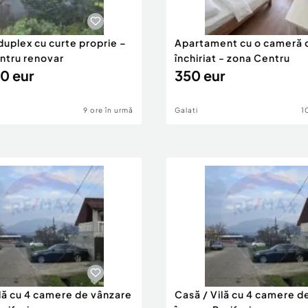
duplex cu curte proprie –
Apartament cu o cameră 
entru renovar
închiriat - zona Centru
0 eur
350 eur
9 ore în urmă
Galati
1
ilă cu 4 camere de vânzare
Casă / Vilă cu 4 camere d