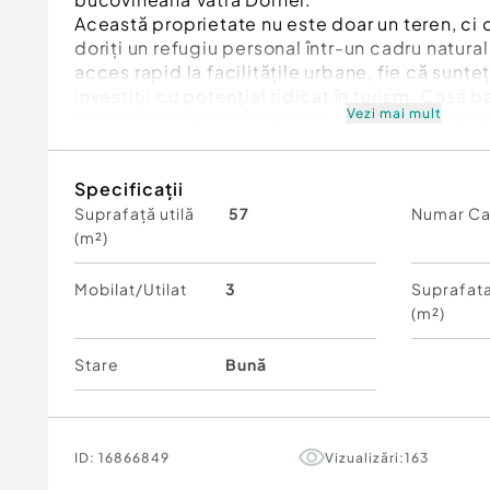
Această proprietate nu este doar un teren, ci o
doriți un refugiu personal într-un cadru natura
acces rapid la facilitățile urbane, fie că sunteț
investiții cu potențial ridicat în turism. Casa 
Vezi mai mult
1920 !!! din lemn) reprezinta un reper nostalgic
restaurată. Posibilitate de racordare la apa cu
Specificații
Pretul este de 160.000 euro- negociabil.
Suprafață utilă
57
Numar C
(m²)
Pentru mai multe detalii si pentru programarea 
sa ne contacti!
Cod ofertă / ID BLITZ: P174339
Mobilat/Utilat
3
Suprafata
Id intern: P174339
(m²)
Număr Băi:
1
Stare
Bună
ID:
16866849
Vizualizări:
163