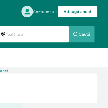
Adaugă anunț
Contul meu
Caută
ornei