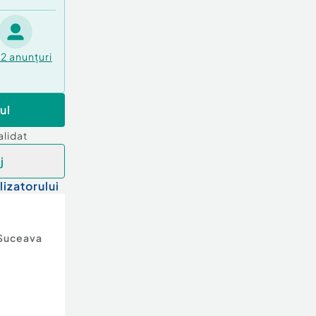
12
anunțuri
ul
alidat
j
lizatorului
Suceava