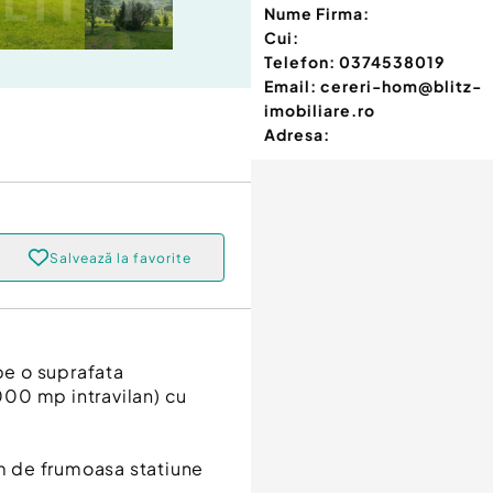
Nume Firma:
Cui:
Telefon:
0374538019
Email:
cereri-hom@blitz-
imobiliare.ro
Adresa:
Salvează la favorite
pe o suprafata
00 mp intravilan) cu
km de frumoasa statiune