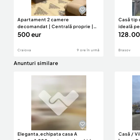
Apartament 2 camere
Casă tip 
decomandat | Centrală proprie |
ideală p
60 mp |
500 eur
128.00
Craiova
9 ore în urmă
Brasov
Anunturi similare
Eleganta,echipata casa A
Casă / V