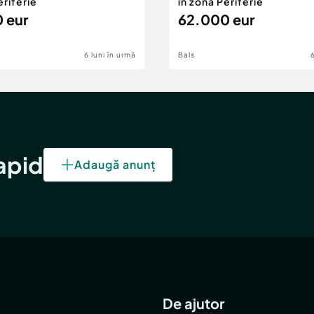
eriferie
în zona Periferie
 eur
62.000 eur
6 luni în urmă
Bals
rapid
Adaugă anunț
De ajutor