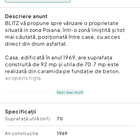
Descriere anunt
BLITZ vă propune spre vânzare o proprietate
situată in zona Poiana, într-o zonă liniștită și tot
mai căutată, poziționată între case, cu acces
direct din drum asfaltat.
Casa, edificată în anul 1969, are suprafața
construită de 92 mp și utila de 70.7 mp este
realizată din caramida pe fundație de beton,
acoperis tigla.
Compartimentare:
Vezi mai mult
- antreu/hol spatios
- bucătărie si cămară
Specificații
- 2 camere
Suprafață utilă (m²)
70
- baie
- afumatoare
- pivniță.
An constructie
1969