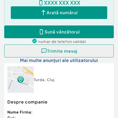
XXXX XXX XXX
Pentru detalii și vizionare, vă stăm la dispoziție
Arată numărul
telefonic.
Cod ofertă / ID BLITZ: P173877
Id intern: P173877
Sună vânzătorul
Număr Băi:
1
numar de telefon
validat
Curent
Apă
Trimite mesaj
Canalizare
Mai multe anunțuri ale utilizatorului
Gaz
Turda
,
Cluj
Despre companie
Nume Firma:
Cui: