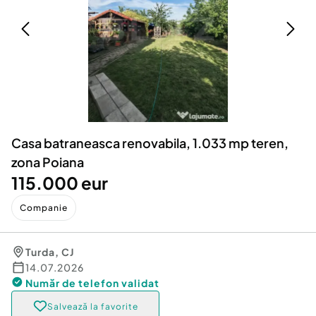
Locuri de munca
Utilaje agricole si industriale
Servicii
Piese auto si accesorii
Animale de companie
Dacia Duster
Afaceri și echipamente profesionale
Inchiriere Bunuri si Vehicule
Casa batraneasca renovabila, 1.033 mp teren,
zona Poiana
115.000 eur
Companie
Turda
,
CJ
14.07.2026
Număr de telefon
validat
Salvează la favorite