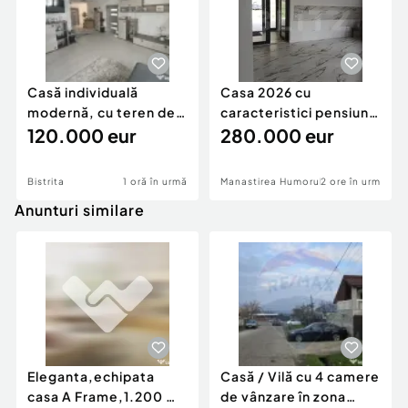
Casă individuală
Casa 2026 cu
modernă, cu teren de
caracteristici pensiune
1.356 mp – la doa
120.000 eur
280k
280.000 eur
Bistrita
1 oră în urmă
Manastirea Humorului
2 ore în urmă
Anunturi similare
Eleganta,echipata
Casă / Vilă cu 4 camere
casa A Frame,1.200 mp
de vânzare în zona