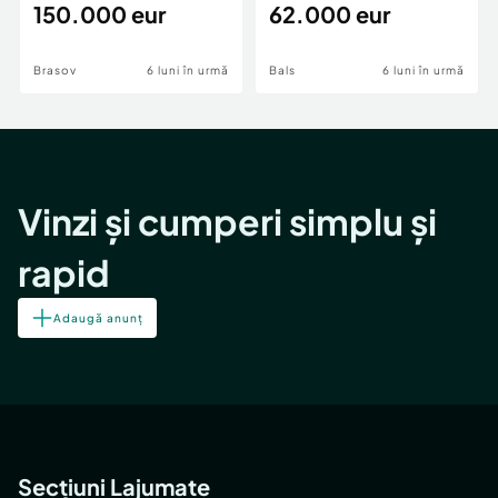
teren,deschidere Pia
150.000 eur
Periferie
62.000 eur
Brasov
6 luni în urmă
Bals
6 luni în urmă
Vinzi și cumperi simplu și
rapid
Adaugă anunț
Secțiuni Lajumate