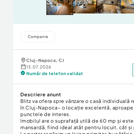
Companie
Cluj-Napoca
,
CJ
13.07.2026
Număr de telefon
validat
Descriere anunt
Blitz va ofera spre vânzare o casă individuală 
în Cluj-Napoca– o locație excelentă, aproape 
punctele de interes.
Imobilul are o suprafață utilă de 60 mp și est
mansardă, fiind ideal atât pentru locuit, cât și
La parter regăsim un living primitor, bucătăria, b