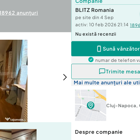
Companie
BLITZ Romania
18962
anunțuri
pe site din
4 Sep
activ:
10 feb 2026 21:14
189
Nu există recenzii
Sună vânzător
numar de telefon
v
Trimite mesa
Mai multe anunțuri ale uti
Cluj-Napoca
,
Despre companie