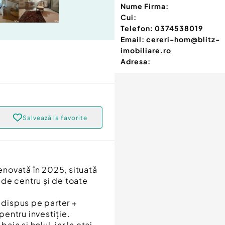
Nume Firma:
Cui:
Telefon:
0374538019
Email:
cereri-hom@blitz-
imobiliare.ro
Adresa:
Salvează la favorite
renovată în 2025, situată
de centru și de toate
e dispus pe parter +
 pentru investiție.
aia și holul, iar la etaj