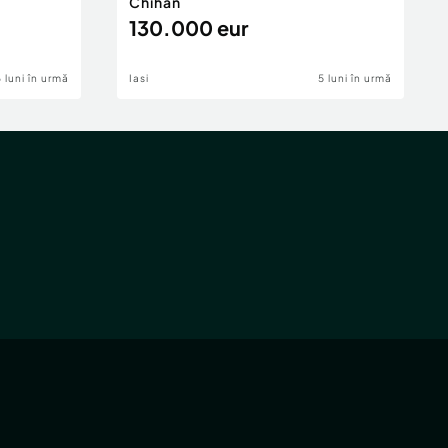
Chihan
130.000 eur
6 luni în urmă
Iasi
5 luni în urmă