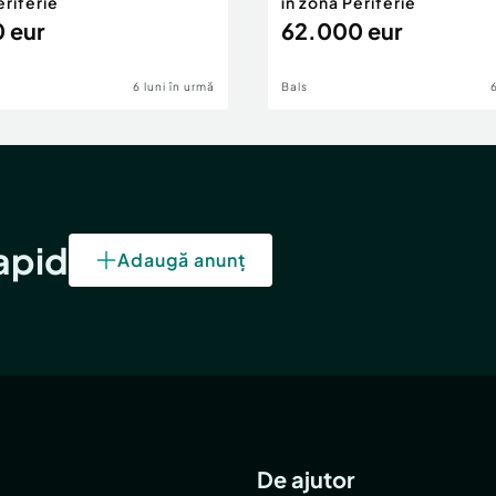
eriferie
în zona Periferie
 eur
62.000 eur
6 luni în urmă
Bals
rapid
Adaugă anunț
De ajutor