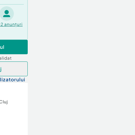
62
anunțuri
ul
alidat
j
lizatorului
Cluj