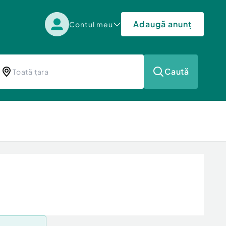
Adaugă anunț
Contul meu
Caută
a