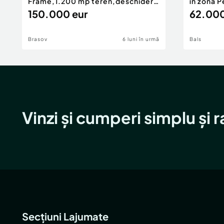
Frame,1.200 mp teren,deschidere
în zona P
Pia
150.000 eur
62.000
Brasov
6 luni în urmă
Bals
Vinzi și cumperi simplu și 
Secțiuni Lajumate