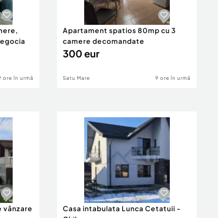
mere,
Apartament spatios 80mp cu 3
negocia
camere decomandate
300 eur
9 ore în urmă
Satu Mare
9 ore în urmă
e vânzare
Casa intabulata Lunca Cetatuii -