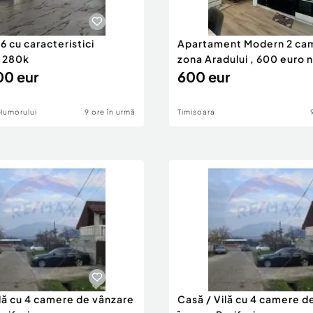
 cu caracteristici
Apartament Modern 2 ca
 280k
zona Aradului , 600 euro 
0 eur
600 eur
Humorului
9 ore în urmă
Timisoara
ilă cu 4 camere de vânzare
Casă / Vilă cu 4 camere d