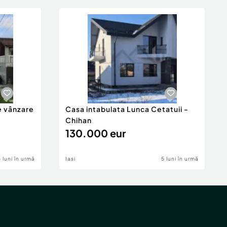
e vânzare
Casa intabulata Lunca Cetatuii -
Chihan
130.000 eur
6 luni în urmă
Iasi
5 luni în urmă