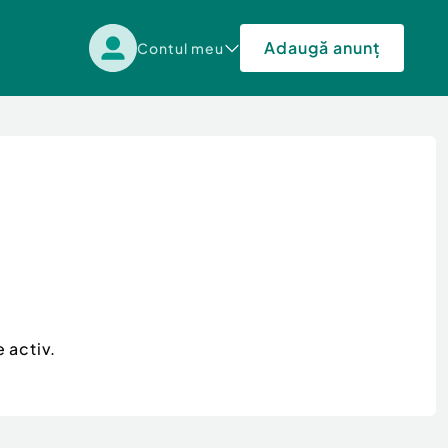
Adaugă anunț
Contul meu
 activ.