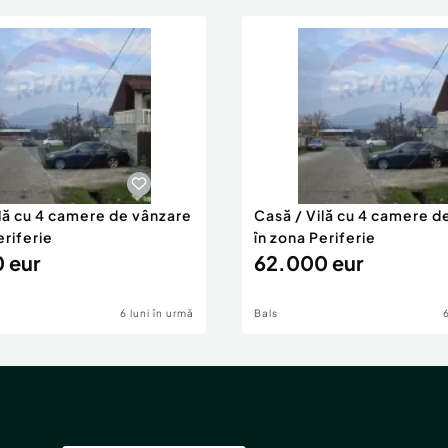
ilă cu 4 camere de vânzare
Casă / Vilă cu 4 camere d
eriferie
în zona Periferie
 eur
62.000 eur
6 luni în urmă
Bals