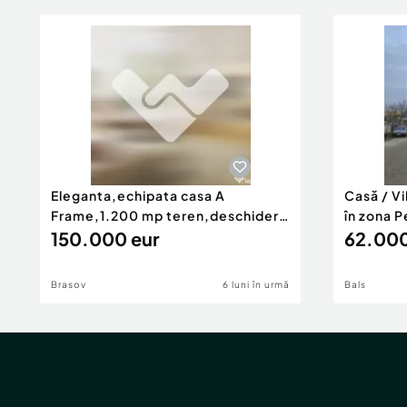
Eleganta,echipata casa A
Casă / V
Frame,1.200 mp teren,deschidere
în zona P
Pia
150.000 eur
62.000
Brasov
6 luni în urmă
Bals