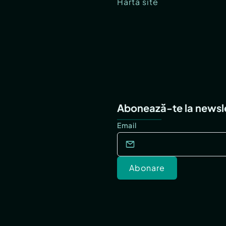
Hartă site
Abonează-te la newsl
Email
Abonare