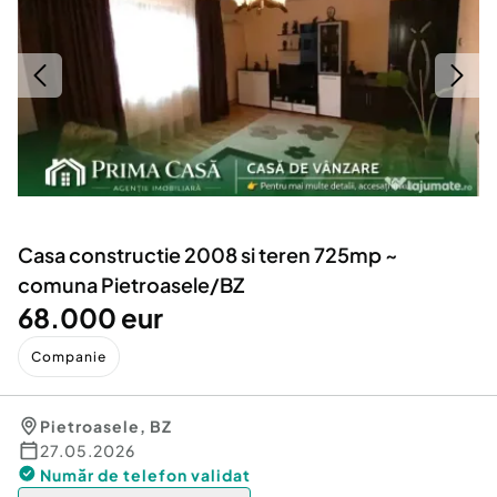
Locuri de munca
Utilaje agricole si industriale
Servicii
Piese auto si accesorii
Animale de companie
Dacia Duster
Afaceri și echipamente profesionale
Inchiriere Bunuri si Vehicule
Casa constructie 2008 si teren 725mp ~
comuna Pietroasele/BZ
68.000 eur
Companie
Pietroasele
,
BZ
27.05.2026
Număr de telefon
validat