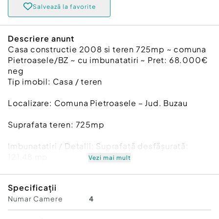
Salvează la favorite
Descriere anunt
Casa constructie 2008 si teren 725mp ~ comuna
Pietroasele/BZ ~ cu imbunatatiri ~ Pret: 68.000€
neg
Tip imobil: Casa / teren
Localizare: Comuna Pietroasele – Jud. Buzau
Suprafata teren: 725mp
Imbunatatiri / Detalii: Suprafață desfășurată:
121,48 mp
Vezi mai mult
An construcție: 2008
Regim de înălțime: parter (fara etaj)
Specificații
Compartimentare:
Numar Camere
4
-2 dormitoare
-1 living spatios