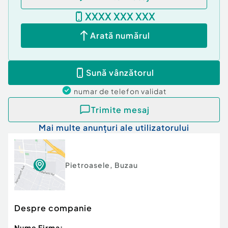
XXXX XXX XXX
Situatie juridica a imobilului: Acte pregatite
pentru vanzare.
Arată numărul
Proprietatea se vinde de catre Agentia Imobiliara
Prima Casa Buzau ®
Sună vânzătorul
numar de telefon
validat
Trimite mesaj
Mai multe anunțuri ale utilizatorului
Pietroasele
,
Buzau
Despre companie
Nume Firma: