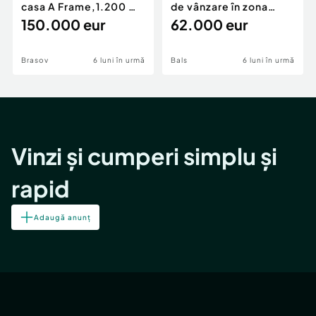
casa A Frame,1.200 mp
de vânzare în zona
teren,deschidere Pia
150.000 eur
Periferie
62.000 eur
Brasov
6 luni în urmă
Bals
6 luni în urmă
Vinzi și cumperi simplu și
rapid
Adaugă anunț