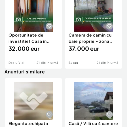
Oportunitate de
Camera de camin cu
investitie! Casa in
baie proprie ~ zona
Dealu Viei – Merei/BZ ~
32.000 eur
Brosteni/Contactoare
37.000 eur
teren 700m
~ etaj 2
Dealu Viei
21 zile în urmă
Buzau
21 zile în urmă
Anunturi similare
Eleganta,echipata
Casă / Vilă cu 4 camere