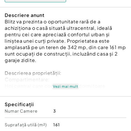
Descriere anunt
Blitz va prezinta o oportunitate rară de a
achiziționa o casă situată ultracentral, ideală
pentru cei care apreciază confortul urban și
liniștea unei curți private. Proprietatea este
amplasată pe un teren de 342 mp, din care 161 mp
sunt ocupați de construcții, incluzând casa și 2
garaje zidite.
Descrierea proprietății:
Compartimentare:
Hol central care conectează 3 dormitoare
Vezi mai mult
decomandate
1 baie cu geam pentru ventilație naturală
Specificații
Bucătărie spațioasă cu cămară
Numar Camere
3
Pivniță generoasă la subsol
Acces în pod din exterior
Detalii suplimentare:
Suprafață utilă (m²)
161
Acoperiș: schimbat acum 10 ani, realizat cu tablă