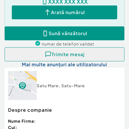
XXXX XXX XXX
Număr Băi:
1
Arată numărul
Nr. locuri parcare:
2
Curent
Apă
Sună vânzătorul
Canalizare
Gaz
numar de telefon
validat
Trimite mesaj
Mai multe anunțuri ale utilizatorului
Satu Mare
,
Satu-Mare
Despre companie
Nume Firma:
Cui: