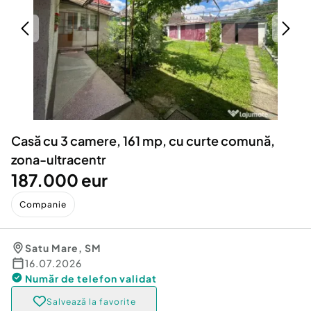
Locuri de munca
Utilaje agricole si industriale
Servicii
Piese auto si accesorii
Animale de companie
Dacia Duster
Afaceri și echipamente profesionale
Inchiriere Bunuri si Vehicule
Casă cu 3 camere, 161 mp, cu curte comună,
zona-ultracentr
187.000 eur
Companie
Satu Mare
,
SM
16.07.2026
Număr de telefon
validat
Salvează la favorite