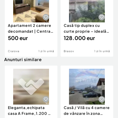
Apartament 2 camere
Casă tip duplex cu
decomandat | Centrală
curte proprie – ideală
proprie | 60 mp |
500 eur
pentru renovar
128.000 eur
Craiova
1 zi în urmă
Brasov
1 zi în urmă
Anunturi similare
Eleganta,echipata
Casă / Vilă cu 4 camere
casa A Frame,1.200 mp
de vânzare în zona