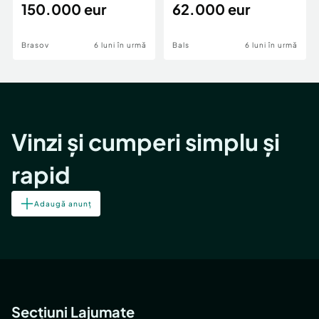
teren,deschidere Pia
150.000 eur
Periferie
62.000 eur
Brasov
6 luni în urmă
Bals
6 luni în urmă
Vinzi și cumperi simplu și
rapid
Adaugă anunț
Secțiuni Lajumate