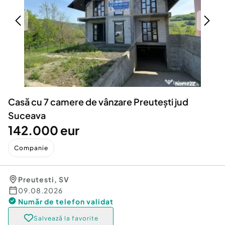
Locuri de munca
Utilaje agricole si industriale
Servicii
Piese auto si accesorii
Animale de companie
Dacia Duster
Afaceri și echipamente profesionale
Inchiriere Bunuri si Vehicule
Casă cu 7 camere de vânzare Preutești jud
Suceava
142.000 eur
Companie
Preutesti
,
SV
09.08.2026
Număr de telefon
validat
Salvează la favorite