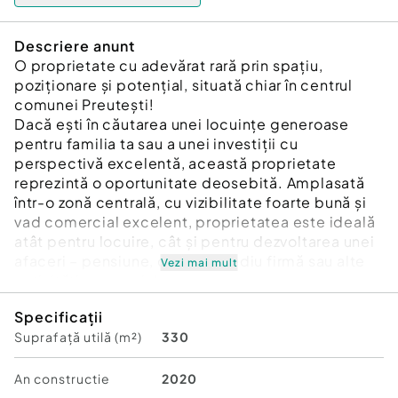
Descriere anunt
O proprietate cu adevărat rară prin spațiu,
poziționare și potențial, situată chiar în centrul
comunei Preutești!
Dacă ești în căutarea unei locuințe generoase
pentru familia ta sau a unei investiții cu
perspectivă excelentă, această proprietate
reprezintă o oportunitate deosebită. Amplasată
într-o zonă centrală, cu vizibilitate foarte bună și
vad comercial excelent, proprietatea este ideală
atât pentru locuire, cât și pentru dezvoltarea unei
afaceri – pensiune, cabinet, sediu firmă sau alte
Vezi mai mult
activități comerciale.
Specificații
Casa este construită din BCA, pe fundație solidă,
Suprafață utilă (m²)
330
și se află în stadiul la roșu, cu numeroase lucrări
esențiale deja realizate, oferindu-vă avantajul de
a o amenaja exact după propriul gust și
An constructie
2020
necesități. Proprietatea dispune de 7 camere