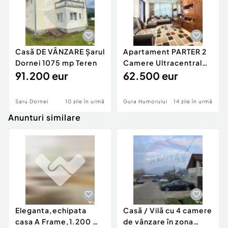
Casă DE VÂNZARE Șarul
Apartament PARTER 2
Dornei 1075 mp Teren
Camere Ultracentral
91.200 eur
Gura Humorului
62.500 eur
Saru Dornei
10 zile în urmă
Gura Humorului
14 zile în urmă
Anunturi similare
Eleganta,echipata
Casă / Vilă cu 4 camere
casa A Frame,1.200 mp
de vânzare în zona