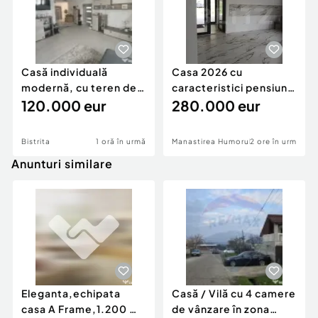
Casă individuală
Casa 2026 cu
modernă, cu teren de
caracteristici pensiune
1.356 mp – la doa
120.000 eur
280k
280.000 eur
Bistrita
1 oră în urmă
Manastirea Humorului
2 ore în urmă
Anunturi similare
Eleganta,echipata
Casă / Vilă cu 4 camere
casa A Frame,1.200 mp
de vânzare în zona