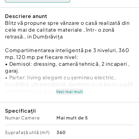
Descriere anunt
Blitz vă propune spre vânzare o casă realizată din
cele mai de calitate materiale , într- o zonă
retrasă., in Dumbrăvița
Compartimentarea inteligentă pe 3 niveluri, 360
mp, 120 mp pe fiecare nivel:
• Demisol: dressing, cameră tehnică, 2 incaperi ,
garaj.
• Parter: living elegant cu șemineu electric,
bucătărie ultramodernă, dormitor cu baie cu cadă
cu hidromasaj, baie.
Vezi mai mult
• Mansardă : 3 dormitoare luminoase, 2 băi cu
cadă de hidromasaj.
Specificații
Dotări de lux: • Piscină exterioară• Terase ample
Numar Camere
Mai mult de 5
pentru relaxare și socializare. • Garaj cu poartă
automatizată • Supraveghere video . • Finisaje
premium: mobilier lemn masiv de colecție, uși
Suprafață utilă (m²)
360
lemn masiv, travertin si marmura a fost adusă din