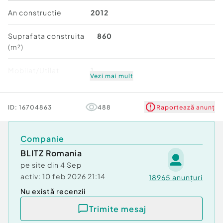
Italia• Foisor gata utilat .
An constructie
2012
Se vinde complet mobilată și utilată, gata pentru
Suprafata construita
860
a oferi noului proprietar o experiență de viață
(m²)
luxoasă și exclusivistă. O reședință unică, unde
eleganța, tehnologia și confortul se întâlnesc la
Mobilat/Utilat
1
cel mai înalt nivel.
Vezi mai mult
Număr niveluri imobil
2
Cod ofertă / ID BLITZ: P157957
ID:
16704863
488
Raportează anunț
Id intern: P157957
Stare
Bună
Număr niveluri imobil:
2
Companie
Număr Băi:
5
Curent
BLITZ Romania
Apă
pe site din
4 Sep
Canalizare
activ:
10 feb 2026 21:14
18965
anunțuri
Gaz
Nu există recenzii
Sistem irigaţie
Climă
Trimite mesaj