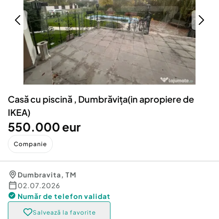
Locuri de munca
Utilaje agricole si industriale
Servicii
Piese auto si accesorii
Animale de companie
Dacia Duster
Afaceri și echipamente profesionale
Inchiriere Bunuri si Vehicule
Casă cu piscină , Dumbrăvița(in apropiere de
IKEA)
550.000 eur
Companie
Dumbravita
,
TM
02.07.2026
Număr de telefon
validat
Salvează la favorite