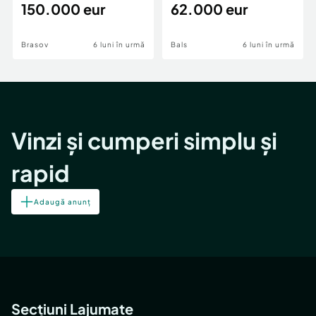
teren,deschidere Pia
150.000 eur
Periferie
62.000 eur
Brasov
6 luni în urmă
Bals
6 luni în urmă
Vinzi și cumperi simplu și
rapid
Adaugă anunț
Secțiuni Lajumate