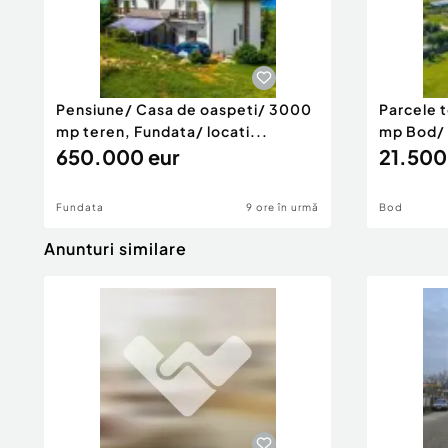
Nr. locuri parcare:
5-10
Curent
Apă
Canalizare
Încălzire
Pensiune/ Casa de oaspeti/ 3000
Parcele t
mp teren, Fundata/ locati...
mp Bod/ 2
650.000 eur
21.500
Fundata
9 ore în urmă
Bod
Anunturi similare