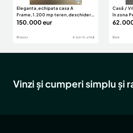
Eleganta,echipata casa A
Casă / V
Frame,1.200 mp teren,deschidere
în zona P
Pia
150.000 eur
62.000
Brasov
6 luni în urmă
Bals
Vinzi și cumperi simplu și 