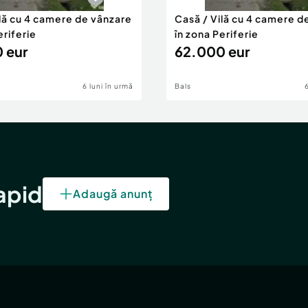
ilă cu 4 camere de vânzare
Casă / Vilă cu 4 camere d
eriferie
în zona Periferie
 eur
62.000 eur
6 luni în urmă
Bals
rapid
Adaugă anunț