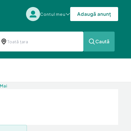
Adaugă anunț
Contul meu
Caută
 Mai