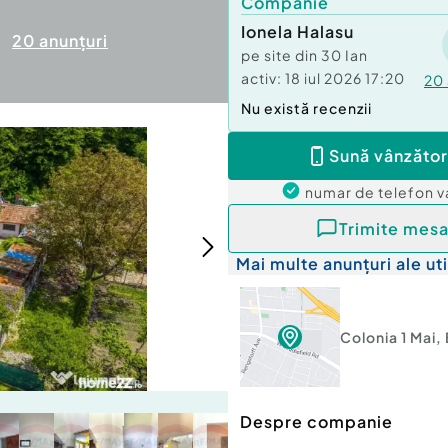
Companie
Ionela Halasu
20
anunțuri
pe site din
30 Ian
activ:
18 iul 2026 17:20
20
Nu există recenzii
Sună vânzător
numar de telefon
v
Trimite mesa
Mai multe anunțuri ale uti
Colonia 1 Mai
,
Despre companie