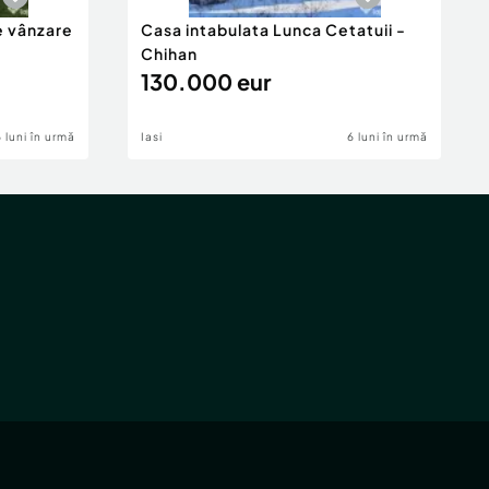
e vânzare
Casa intabulata Lunca Cetatuii -
Chihan
130.000 eur
6 luni în urmă
Iasi
6 luni în urmă