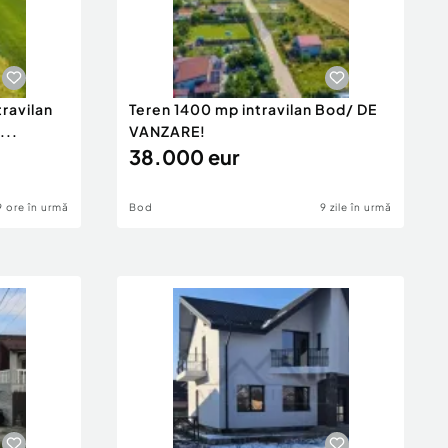
travilan
Teren 1400 mp intravilan Bod/ DE
...
VANZARE!
38.000 eur
9 ore în urmă
Bod
9 zile în urmă