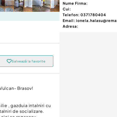
Nume Firma:
Cui:
Telefon:
0371780404
Email:
ionela.halasu@rema
Adresa:
Salvează la favorite
 Vulcan- Brasov!
lie , gazduia intalniri cu
alniri de socializare.
, aici se regaseau