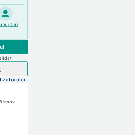
anunțuri
ul
alidat
j
lizatorului
Brasov