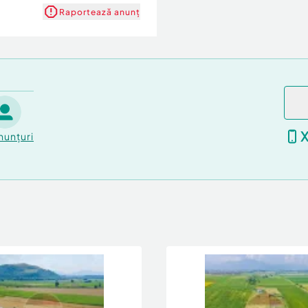
Raportează anunț
nul 1377
canta.
reu), bucatarie, 2
nunțuri
re si
ati in viata actuala , sa
onal.