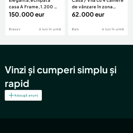
Eleganta,echipata
Casă / Vilă cu 4 camere
casa A Frame,1.200 mp
de vânzare în zona
teren,deschidere Pia
150.000 eur
Periferie
62.000 eur
Brasov
6 luni în urmă
Bals
6 luni în urmă
Vinzi și cumperi simplu și
rapid
Adaugă anunț