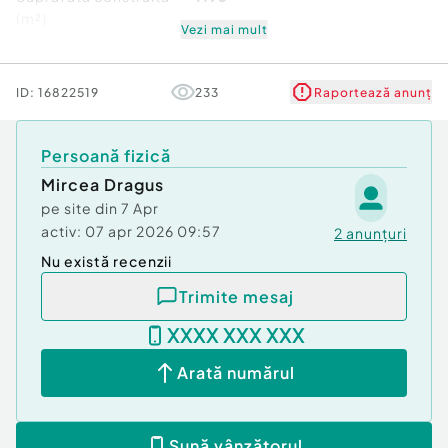
(m²)
Vezi mai mult
Stare
Bună
ID:
16822519
233
Raportează anunț
Persoană fizică
Mircea Dragus
pe site din
7 Apr
activ:
07 apr 2026 09:57
2
anunțuri
Nu există recenzii
Trimite mesaj
XXXX XXX XXX
Arată numărul
Sună vânzătorul