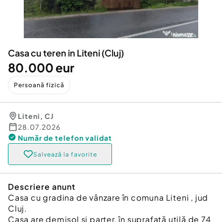
Locuri de munca
Utilaje agricole si industriale
Servicii
Piese auto si accesorii
Animale de companie
Dacia Duster
Afaceri și echipamente profesionale
Casa cu teren in Liteni (Cluj)
Inchiriere Bunuri si Vehicule
80.000 eur
Persoană fizică
Liteni
,
CJ
28.07.2026
Număr de telefon
validat
Salvează la favorite
Descriere anunt
Casa cu gradina de vânzare în comuna Liteni , jud
Cluj.
Casa are demisol și parter, în suprafață utilă de 74