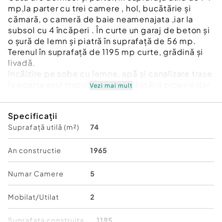
mp,la parter cu trei camere , hol, bucătărie și
cămară, o cameră de baie neamenajata ,iar la
subsol cu 4 încăperi . În curte un garaj de beton și
o șură de lemn și piatră în suprafață de 56 mp.
Terenul în suprafață de 1195 mp curte, grădină și
livadă.
Incălzire pe sobe cu lemne, apă și canalizare trase
la poarta anul trecut dar are și fântână proprie dar
Vezi mai mult
și alimentare cu apă din rezervorul satului.
În interior casa este refăcută , gresie în hol și
Specificații
bucătărie, parchet și mocheta în camere.
Suprafață utilă (m²)
74
Id intern: EXP1319
Număr Băi:
1
An constructie
1965
Curent
Apă
Numar Camere
5
Canalizare
Mobilat/Utilat
2
Suprafata construita
1195