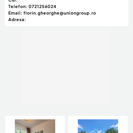
Telefon:
0721256024
Email:
florin.gheorghe@uniongroup.ro
Adresa: