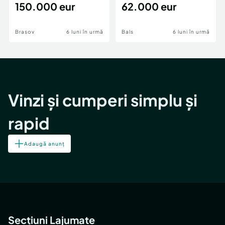
teren,deschidere Pia
150.000 eur
Periferie
62.000 eur
Brasov
6 luni în urmă
Bals
6 luni în urmă
Vinzi și cumperi simplu și
rapid
Adaugă anunț
Secțiuni Lajumate