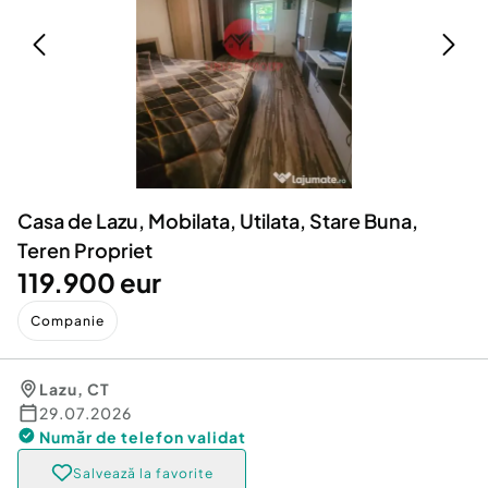
Locuri de munca
Utilaje agricole si industriale
Servicii
Piese auto si accesorii
Animale de companie
Dacia Duster
Afaceri și echipamente profesionale
Inchiriere Bunuri si Vehicule
Casa de Lazu, Mobilata, Utilata, Stare Buna,
Teren Propriet
119.900 eur
Companie
Lazu
,
CT
29.07.2026
Număr de telefon
validat
Salvează la favorite