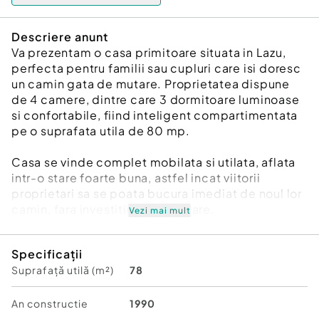
Descriere anunt
Va prezentam o casa primitoare situata in Lazu,
perfecta pentru familii sau cupluri care isi doresc
un camin gata de mutare. Proprietatea dispune
de 4 camere, dintre care 3 dormitoare luminoase
si confortabile, fiind inteligent compartimentata
pe o suprafata utila de 80 mp.
Casa se vinde complet mobilata si utilata, aflata
intr-o stare foarte buna, astfel incat viitorii
proprietari sa se poata bucura imediat de noul lor
camin, fara investitii suplimentare.
Vezi mai mult
Adevarata atractie a proprietatii este curtea
Specificații
generoasa de aproximativ 600 mp, amenajata cu
Suprafață utilă (m²)
78
grija pentru relaxare si momente petrecute alaturi
de cei dragi. Gradina smart impresioneaza prin
spatiile verzi si florile bine intretinute,
An constructie
1990
sursa dubla de apa(raja si put forat) zone de