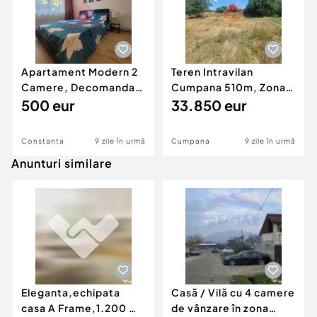
Apartament Modern 2
Teren Intravilan
Camere, Decomandat,
Cumpana 510m, Zona
chiar langa City Par
500 eur
Aflata in Dezvoltare
33.850 eur
Constanta
9 zile în urmă
Cumpana
9 zile în urmă
Anunturi similare
Eleganta,echipata
Casă / Vilă cu 4 camere
casa A Frame,1.200 mp
de vânzare în zona