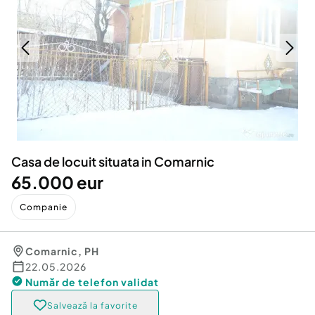
Locuri de munca
Utilaje agricole si industriale
Servicii
Piese auto si accesorii
Animale de companie
Dacia Duster
Afaceri și echipamente profesionale
Inchiriere Bunuri si Vehicule
Casa de locuit situata in Comarnic
65.000 eur
Companie
Comarnic
,
PH
22.05.2026
Număr de telefon
validat
Salvează la favorite