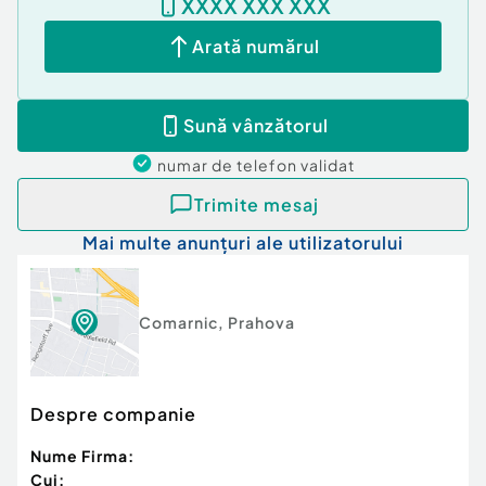
XXXX XXX XXX
Arată numărul
Sună vânzătorul
numar de telefon
validat
Trimite mesaj
Mai multe anunțuri ale utilizatorului
Comarnic
,
Prahova
Despre companie
Nume Firma:
Cui: