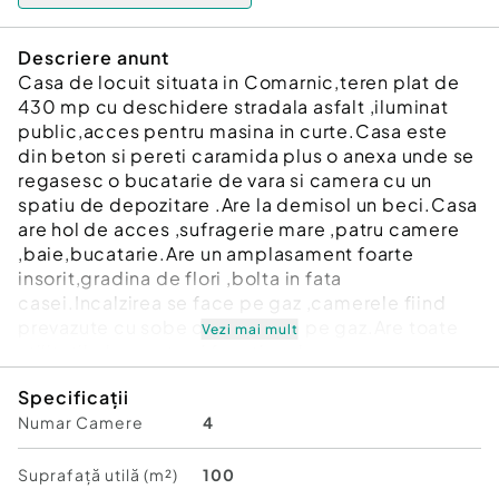
Descriere anunt
Casa de locuit situata in Comarnic,teren plat de
430 mp cu deschidere stradala asfalt ,iluminat
public,acces pentru masina in curte.Casa este
din beton si pereti caramida plus o anexa unde se
regasesc o bucatarie de vara si camera cu un
spatiu de depozitare .Are la demisol un beci.Casa
are hol de acces ,sufragerie mare ,patru camere
,baie,bucatarie.Are un amplasament foarte
insorit,gradina de flori ,bolta in fata
casei.Incalzirea se face pe gaz ,camerele fiind
prevazute cu sobe de teracota pe gaz.Are toate
Vezi mai mult
utilitatile bransate si functionale.
Specificații
Numar Camere
4
Suprafață utilă (m²)
100