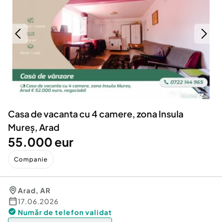
Locuri de munca
Utilaje agricole si industriale
Servicii
Piese auto si accesorii
Animale de companie
Dacia Duster
Afaceri și echipamente profesionale
Inchiriere Bunuri si Vehicule
Casa de vacanta cu 4 camere, zona Insula
Mureș, Arad
55.000 eur
Companie
Arad
,
AR
17.06.2026
Număr de telefon
validat