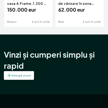
casa A Frame,1.200 mp
de vânzare în zona
teren,deschidere Pia
150.000 eur
Periferie
62.000 eur
Brasov
6 luni în urmă
Bals
6 luni în urmă
Vinzi și cumperi simplu și
rapid
Adaugă anunț