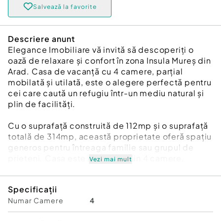
Salvează la favorite
Descriere anunt
Elegance Imobiliare vă invită să descoperiți o
oază de relaxare și confort în zona Insula Mureș din
Arad. Casa de vacanță cu 4 camere, parțial
mobilată și utilată, este o alegere perfectă pentru
cei care caută un refugiu într-un mediu natural și
plin de facilități.
Cu o suprafață construită de 112mp și o suprafață
totală de 314mp, această proprietate oferă spațiu
generos pentru întreaga familie sau grupul de
prieteni. Casa este compusa din 4 camere,
Vezi mai mult
bucatarie, baie, hol, balcon, anexa care poate fi
folosita pe post de camera sau bucatarie de vara,
Specificații
anexa pentru depozitare.
Numar Camere
4
În imediata vecinătate veți găsi zone verzi, spații