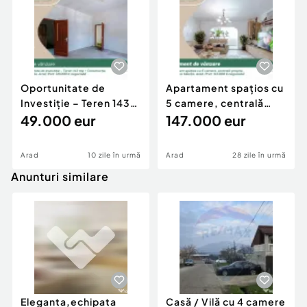
Oportunitate de
Apartament spațios cu
Investiție – Teren 143
5 camere, centrală
mp + Construcție,
49.000 eur
proprie, zona Mi
147.000 eur
Arad
10 zile în urmă
Arad
28 zile în urmă
Anunturi similare
Eleganta,echipata
Casă / Vilă cu 4 camere