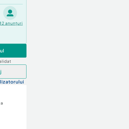
42
anunțuri
ul
alidat
j
lizatorului
va