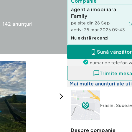
Companie
agentia imobiliara
Family
pe site din
28 Sep
142
anunțuri
1
activ:
25 mar 2026 09:43
Nu există recenzii
Sună vânzător
numar de telefon
v
Trimite mesa
Mai multe anunțuri ale uti
Frasin
,
Sucea
Despre companie