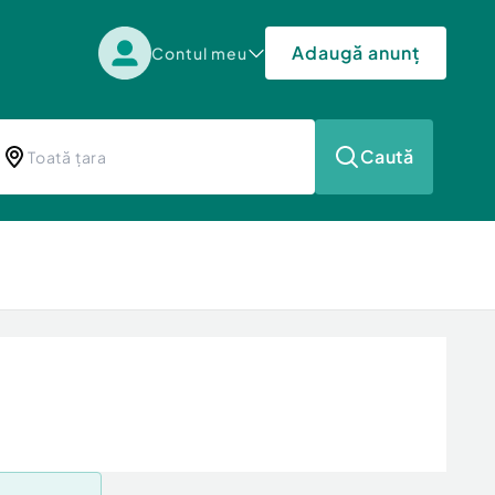
Adaugă anunț
Contul meu
Caută