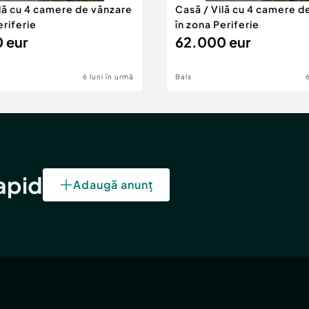
ilă cu 4 camere de vânzare
Casă / Vilă cu 4 camere d
eriferie
în zona Periferie
 eur
62.000 eur
6 luni în urmă
Bals
rapid
Adaugă anunț