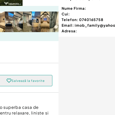
Nume Firma:
Cui:
Telefon:
0740165758
Email:
imob_family@yaho
Adresa:
Salvează la favorite
 o superba casa de
ntru relaxare, liniste si