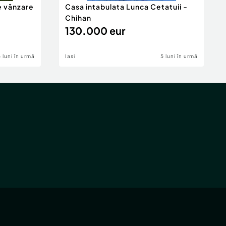
e vânzare
Casa intabulata Lunca Cetatuii -
Chihan
130.000 eur
6 luni în urmă
Iasi
5 luni în urmă