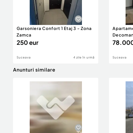
Garsoniera Confort 1 Etaj 3 - Zona
Apartam
Zamca
Decoman
250 eur
78.000
Suceava
4 zile în urmă
Suceava
Anunturi similare