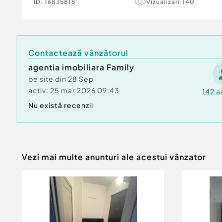
fantana cu hidrofor
ID:
16835818
Vizualizări:
140
Se poate vinde la pretul de 200.000 euro cu te
pretul de 250.000 euro, teren 43 ari. Pretul e
Contactează vânzătorul
agentia imobiliara Family
pe site din
28 Sep
activ:
25 mar 2026 09:43
142
a
Nu există recenzii
Vezi mai multe anunturi ale acestui vânzator