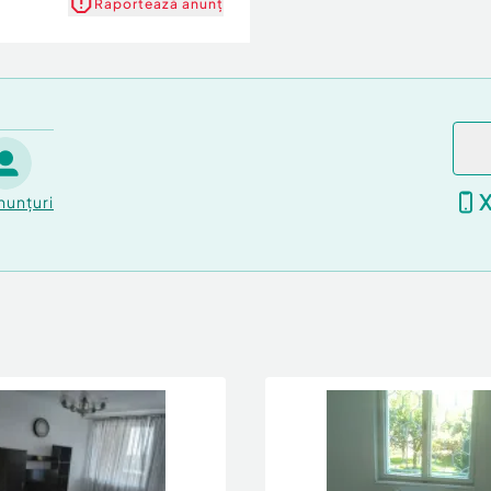
Raportează anunț
ren de 10-12 ari, sau la
ste usor Negociabil.
nunțuri