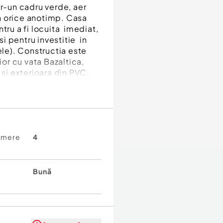
tr-un cadru verde, aer
 in orice anotimp. Casa
tru a fi locuita imediat,
si pentru investitie in
ele). Constructia este
ior cu vata Bazaltica,
 si exterioara din PVC.
amere
4
cu farmecul naturii,
rasului.
Bună
nditionat, soba teracota