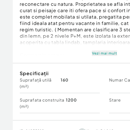
reconectare cu natura. Proprietatea se afla in
curat si peisaje care iti ofera pace si confort
este complet mobilata si utilata, pregatita pen
fiind ideala atat pentru vacante in familie, cat 
regim turistic. ( Momentan are clasificare 3 st
din lemn, pe 2 nivele P+M, este izolata la exter
acoperita cu tabla lindab, tamplaria interioara
Vezi mai mult
Compartimentare:
4 camere spatioase cu bai proprii
bucatarie complet mobilata si utilata
Specificații
terasa generoasa pentru relaxare
Suprafață utilă
160
Numar C
curte cu multa verdeata si intimitate
(m²)
Proprietatea imbina perfect confortul modern 
oferind un refugiu ideal departe de agitatia o
Utilitati:
Suprafata construita
1200
Stare
curent trifazic
(m²)
fosa septica
incalzirea cu panouri radiante si aparat aer co
tip semineu in living