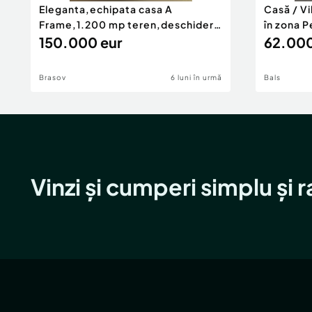
Eleganta,echipata casa A
Casă / V
Frame,1.200 mp teren,deschidere
în zona P
Pia
150.000 eur
62.000
Brasov
6 luni în urmă
Bals
Vinzi și cumperi simplu și 