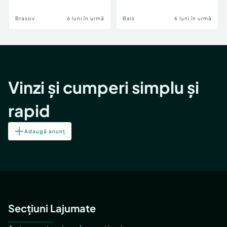
Brasov
6 luni în urmă
Bals
6 luni în urmă
Vinzi și cumperi simplu și
rapid
Adaugă anunț
Secțiuni Lajumate