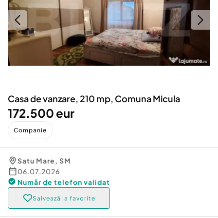
Locuri de munca
Utilaje agricole si industriale
Servicii
Piese auto si accesorii
Animale de companie
Dacia Duster
Afaceri și echipamente profesionale
Inchiriere Bunuri si Vehicule
Casa de vanzare, 210 mp, Comuna Micula
172.500 eur
Companie
Satu Mare
,
SM
06.07.2026
Număr de telefon
validat
Salvează la favorite