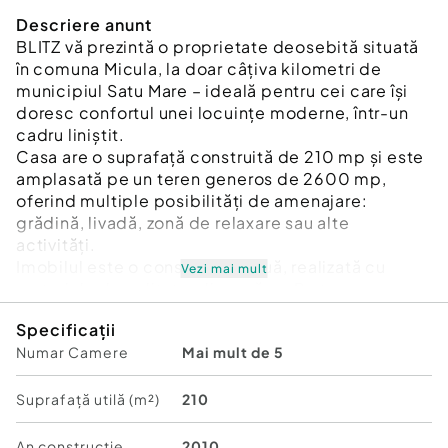
Descriere anunt
BLITZ vă prezintă o proprietate deosebită situată
în comuna Micula, la doar câțiva kilometri de
municipiul Satu Mare – ideală pentru cei care își
doresc confortul unei locuințe moderne, într-un
cadru liniștit.
Casa are o suprafață construită de 210 mp și este
amplasată pe un teren generos de 2600 mp,
oferind multiple posibilități de amenajare:
grădină, livadă, zonă de relaxare sau alte
activități.
Imobilul este o construcție nouă, realizată cu
Vezi mai mult
materiale de calitate, dispusă pe Parter +
Mansardă (P+M), cu o compartimentare eficientă
Specificații
și toate dormitoarele decomandate.
Numar Camere
Mai mult de 5
Compartimentare:
Parter (finisat și mobilat):
Living spațios și luminos
Suprafață utilă (m²)
210
Două dormitoare decomandate
Bucătărie modernă, complet mobilată și utilată
An constructie
2010