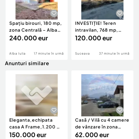
Spațiu birouri, 180 mp,
INVESTIȚIE! Teren
zona Centrală – Alba
intravilan, 768 mp,
Iulia
240.000 eur
front 50 ml, zona Ipo
120.000 eur
Alba Iulia
17 minute în urmă
Suceava
37 minute în urmă
Anunturi similare
Eleganta,echipata
Casă / Vilă cu 4 camere
casa A Frame,1.200 mp
de vânzare în zona
teren,deschidere Pia
150.000 eur
Periferie
62.000 eur