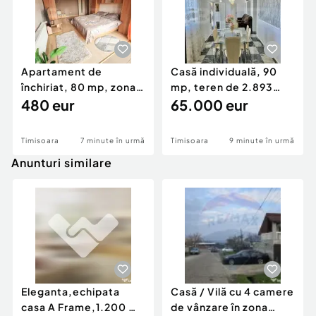
Apartament de
Casă individuală, 90
închiriat, 80 mp, zona
mp, teren de 2.893
Badea Cartan
480 eur
mp, zona Rudna
65.000 eur
Timisoara
7 minute în urmă
Timisoara
9 minute în urmă
Anunturi similare
Eleganta,echipata
Casă / Vilă cu 4 camere
casa A Frame,1.200 mp
de vânzare în zona