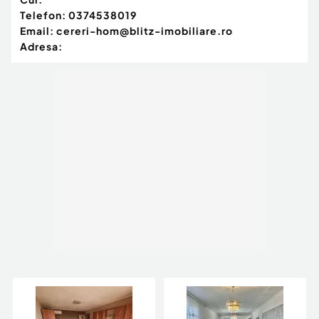
Telefon:
0374538019
Email:
cereri-hom@blitz-imobiliare.ro
Adresa: