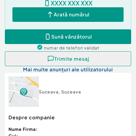
XXXX XXX XXX
vizionare!
Cod ofertă / ID BLITZ: P175032
Arată numărul
Id intern: P175032
Număr niveluri imobil:
1
Sună vânzătorul
Număr Băi:
2
Nr. locuri parcare:
4
numar de telefon
validat
Utilități: Curent
Trimite mesaj
Mai multe anunțuri ale utilizatorului
Suceava
,
Suceava
Despre companie
Nume Firma:
Cui: