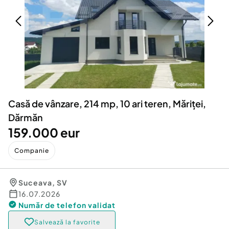
Locuri de munca
Utilaje agricole si industriale
Servicii
Piese auto si accesorii
Animale de companie
Dacia Duster
Afaceri și echipamente profesionale
Inchiriere Bunuri si Vehicule
Casă de vânzare, 214 mp, 10 ari teren, Măriței,
Dărmăn
159.000 eur
Companie
Suceava
,
SV
16.07.2026
Număr de telefon
validat
Salvează la favorite