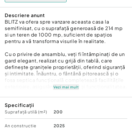
Descriere anunt
BLITZ va ofera spre vanzare aceasta casa la
semifinisat, cu o suprafață generoasă de 214 mp
si un teren de 1000 mp, suficient de spațios
pentru a vă transforma visurile în realitate.
Cu o privire de ansamblu, veți fi întâmpinați de un
gard elegant, realizat cu grijă din tablă, care
definește granițele proprietății, oferind siguranță
și intimitate. Înăuntru, o fântână pitorească și o
fosa septica funcțională completează facilitățile
exterioare, asigurând confortul și funcționalitatea.
Vezi mai mult
La intrare, veți fi întâmpinați de un garaj spațios,
dotat cu o ușă cu deschidere automatizată,
Specificații
aducând o notă modernă și practică în această
Suprafață utilă (m²)
200
oază de liniște. Înăuntru, parterul îmbină armonios
salonul generos cu o bucătărie open space,
creând un spațiu ideal pentru întâlniri sociale și
An constructie
2025
momente de relaxare în familie. În plus, o baie și o