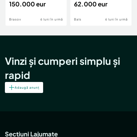
teren,deschidere Pia
150.000 eur
Periferie
62.000 eur
Brasov
6 luni în urmă
Bals
6 luni în urmă
Vinzi și cumperi simplu și
rapid
Adaugă anunț
Secțiuni Lajumate