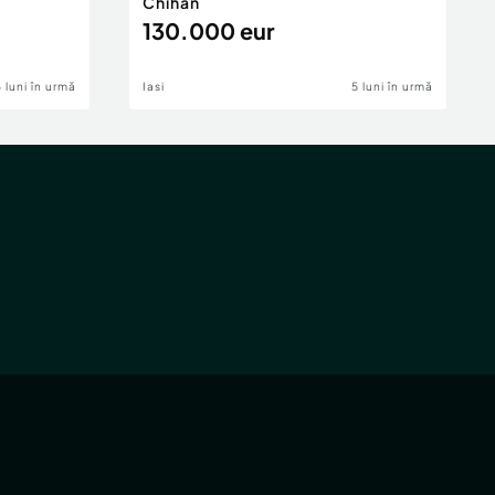
Chihan
130.000 eur
6 luni în urmă
Iasi
5 luni în urmă