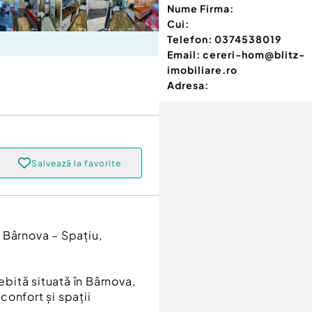
Nume Firma:
Cui:
Telefon:
0374538019
Email:
cereri-hom@blitz-
imobiliare.ro
Adresa:
Salvează la favorite
 Bârnova – Spațiu,
bită situată în Bârnova,
 confort și spații