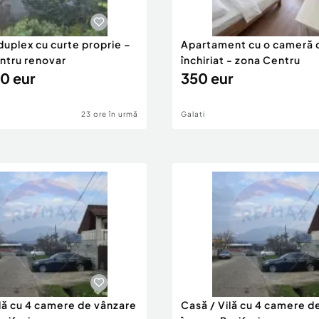
duplex cu curte proprie –
Apartament cu o cameră 
entru renovar
închiriat - zona Centru
0 eur
350 eur
23 ore în urmă
Galati
ilă cu 4 camere de vânzare
Casă / Vilă cu 4 camere d