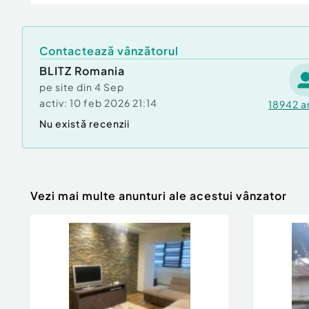
Număr Băi:
2
Nr. locuri parcare:
2
Contactează vânzătorul
Curent
Apă
BLITZ Romania
Canalizare
pe site din
4 Sep
Gaz
activ:
10 feb 2026 21:14
18942
a
Nu există recenzii
Vezi mai multe anunturi ale acestui vânzator