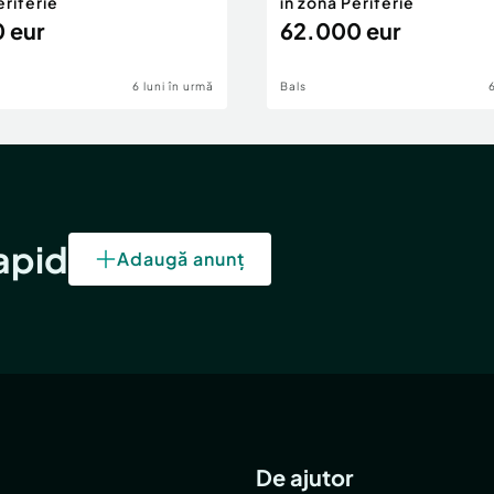
eriferie
în zona Periferie
 eur
62.000 eur
6 luni în urmă
Bals
rapid
Adaugă anunț
De ajutor