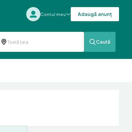
Adaugă anunț
Contul meu
Caută