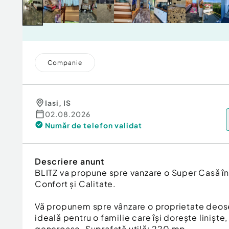
Companie
Iasi
,
IS
02.08.2026
Număr de telefon
validat
Descriere anunt
BLITZ va propune spre vanzare o Super Casă în
Confort și Calitate.
Vă propunem spre vânzare o proprietate deose
ideală pentru o familie care își dorește liniște,
generoase. Suprafață utilă: 220 mp