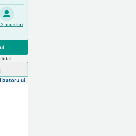
42
anunțuri
ul
alidat
j
lizatorului