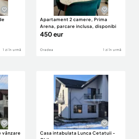
de
Apartament 2 camere, Prima
Arena, parcare inclusa, disponibi
450 eur
1 zi în urmă
Oradea
1 zi în urmă
e vânzare
Casa intabulata Lunca Cetatuii -