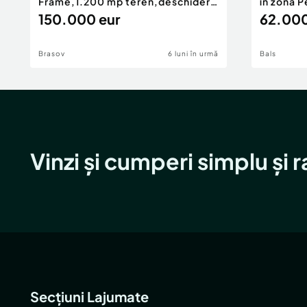
Frame,1.200 mp teren,deschidere
în zona P
Pia
150.000 eur
62.000
Brasov
6 luni în urmă
Bals
Vinzi și cumperi simplu și 
Secțiuni Lajumate