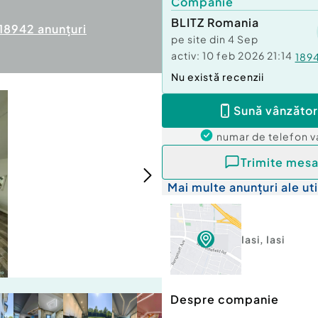
Companie
BLITZ Romania
18942
anunțuri
pe site din
4 Sep
activ:
10 feb 2026 21:14
189
Nu există recenzii
Sună vânzător
numar de telefon
v
Trimite mesa
Mai multe anunțuri ale uti
Iasi
,
Iasi
Despre companie