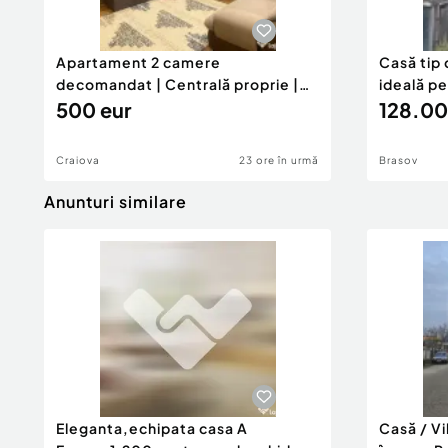
Apartament 2 camere
Casă tip 
decomandat | Centrală proprie |
ideală p
60 mp |
500 eur
128.00
Craiova
23 ore în urmă
Brasov
Anunturi similare
Eleganta,echipata casa A
Casă / V