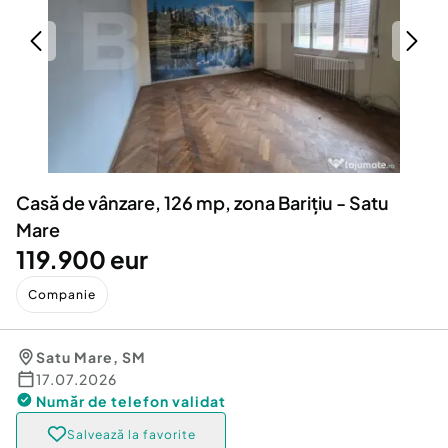
Locuri de munca
Utilaje agricole si industriale
Servicii
Piese auto si accesorii
Animale de companie
Dacia Duster
Afaceri și echipamente profesionale
Inchiriere Bunuri si Vehicule
Casă de vânzare, 126 mp, zona Barițiu - Satu
Mare
119.900 eur
Companie
Satu Mare
,
SM
17.07.2026
Număr de telefon
validat
Salvează la favorite