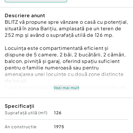
Descriere anunt
BLITZ vă propune spre vânzare o casă cu potențial,
situată în zona Barițiu, amplasată pe un teren de
252 mp și având o suprafață utilă de 126 mp.
Locuința este compartimentată eficient și
dispune de 5 camere, 2 băi, 2 bucătării, 2 cămări,
balcon, pivniță și garaj, oferind spațiu suficient
pentru o familie numeroasă sau pentru
amenajarea unei locuințe cu două zone distincte
de locuit.
Casa beneficiază de acoperiș din țiglă și sobe de
Vezi mai mult
teracotă, iar compartimentarea practică permite
viitorilor proprietari să personalizeze spațiul după
Specificații
propriile preferințe. Pivnița și spațiile de
Suprafață utilă (m²)
126
depozitare reprezintă un avantaj important pentru
organizarea eficientă a locuinței.
Situată într-o zonă apreciată, cu acces facil către
An constructie
1975
școli, magazine și mijloace de transport, această