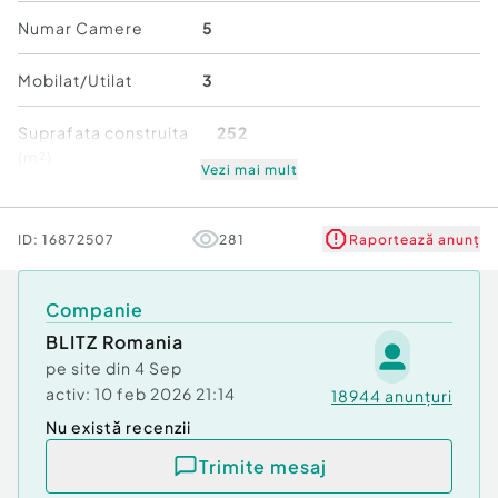
proprietate reprezintă o oportunitate excelentă
Numar Camere
5
atât pentru locuit, cât și pentru investiție.
Mobilat/Utilat
3
Vă așteptăm la vizionare pentru a descoperi
potențialul acestei proprietăți!
Suprafata construita
252
Cod ofertă / ID BLITZ: P174974
(m²)
Id intern: P174974
Vezi mai mult
Număr niveluri imobil
1
Număr niveluri imobil:
1
ID:
16872507
281
Raportează anunț
Număr Băi:
2
Stare
Bună
Curent
Apă
Companie
Canalizare
BLITZ Romania
pe site din
4 Sep
activ:
10 feb 2026 21:14
18944
anunțuri
Nu există recenzii
Trimite mesaj