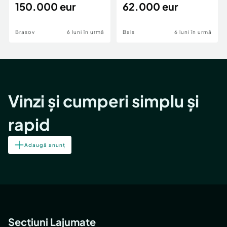
teren,deschidere Pia
150.000 eur
Periferie
62.000 eur
Brasov
6 luni în urmă
Bals
6 luni în urmă
Vinzi și cumperi simplu și
rapid
Adaugă anunț
Secțiuni Lajumate