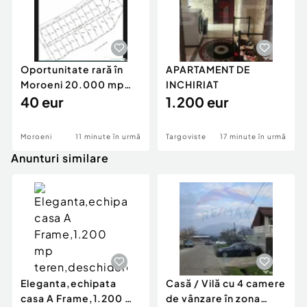
Oportunitate rară în
APARTAMENT DE
Moroeni 20.000 mp
INCHIRIAT
intravilan, parcel
40 eur
1.200 eur
Moroeni
11 minute în urmă
Targoviste
17 minute în urmă
Anunturi similare
Eleganta,echipata
Casă / Vilă cu 4 camere
casa A Frame,1.200 mp
de vânzare în zona