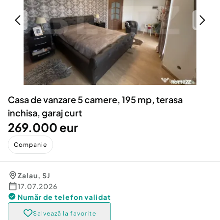
Locuri de munca
Utilaje agricole si industriale
Servicii
Piese auto si accesorii
Animale de companie
Dacia Duster
Afaceri și echipamente profesionale
Inchiriere Bunuri si Vehicule
Casa de vanzare 5 camere, 195 mp, terasa
inchisa, garaj curt
269.000 eur
Companie
Zalau
,
SJ
17.07.2026
Număr de telefon
validat
Salvează la favorite