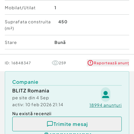
Proprietatea este disponibilă pentru vizionare la
Mobilat/Utilat
1
program flexibil.
Contactați-mă pentru detalii complete și
Suprafata construita
450
programarea unei întâlniri.
(m²)
Cod ofertă / ID BLITZ: P172537
Id intern: P172537
Stare
Bună
Număr Băi:
2
Curent
ID:
16848347
259
Raportează anunț
Apă
Canalizare
Gaz
Companie
Climă
BLITZ Romania
pe site din
4 Sep
activ:
10 feb 2026 21:14
18994
anunțuri
Nu există recenzii
Trimite mesaj