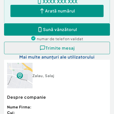
XXXX XXX XXX
Arată numărul
Sună vânzătorul
numar de telefon
validat
Trimite mesaj
Mai multe anunțuri ale utilizatorului
Zalau
,
Salaj
Despre companie
Nume Firma:
Cui: