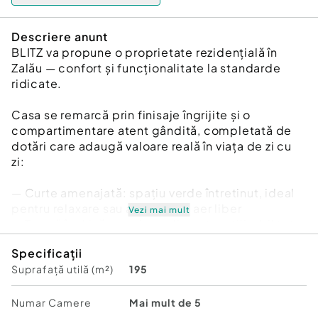
Descriere anunt
BLITZ va propune o proprietate rezidențială în
Zalău — confort și funcționalitate la standarde
ridicate.
Casa se remarcă prin finisaje îngrijite și o
compartimentare atent gândită, completată de
dotări care adaugă valoare reală în viața de zi cu
zi:
— Curte amenajată: spațiu verde întretinut, ideal
pentru relaxare sau activități în aer liber
Vezi mai mult
— Terasă închisă: spațiu suplimentar utilizabil tot
parcursul anului
Specificații
— Garaj: protecție pentru autovehicul și spațiu de
Suprafață utilă (m²)
195
depozitare
— Locație urbană Zalău: toate facilitatile la
dispoziție
Numar Camere
Mai mult de 5