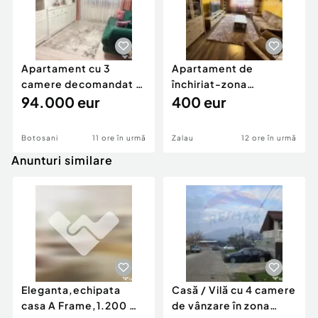
Apartament cu 3
Apartament de
camere decomandat -
închiriat-zona
renovat - Bucovina -
94.000 eur
ultracentrală
400 eur
Par
Botosani
11 ore în urmă
Zalau
12 ore în urmă
Anunturi similare
Eleganta,echipata
Casă / Vilă cu 4 camere
casa A Frame,1.200 mp
de vânzare în zona