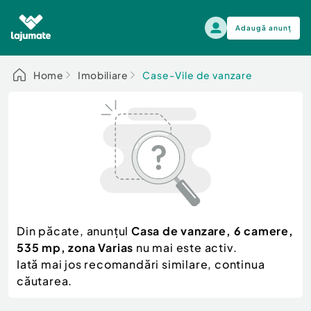
Adaugă anunț
Alege categoria
Home
Imobiliare
Case-Vile de vanzare
Auto, moto si ambarcatiuni
Toate Anunturile
Auto, moto si ambarcatiuni
Imobiliare
Autoturisme
Electronice si electrocasnice
Anvelope si Jante
Casa si gradina
Alege dupa sezon
Piese auto
Scutere - ATV - UTV
Din păcate, anunțul
Casa de vanzare, 6 camere,
Mama si copilul
Autoutilitare
535 mp, zona Varias
nu mai este activ.
Moda si frumusete
Ambarcatiuni
Iată mai jos recomandări similare, continua
Sport, timp liber, arta
căutarea.
Camioane - Rulote - Remorci
Agro si Industrie
Motociclete