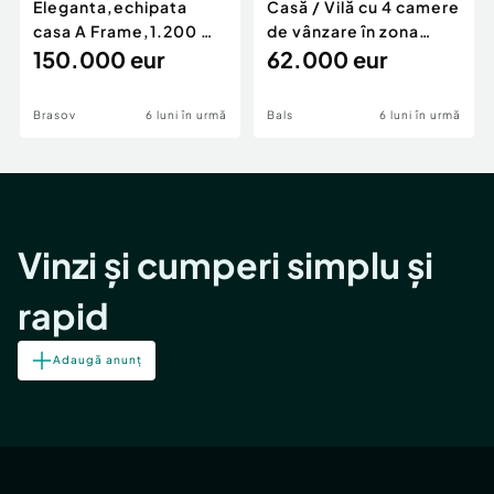
Eleganta,echipata
Casă / Vilă cu 4 camere
casa A Frame,1.200 mp
de vânzare în zona
teren,deschidere Pia
150.000 eur
Periferie
62.000 eur
Brasov
6 luni în urmă
Bals
6 luni în urmă
Vinzi și cumperi simplu și
rapid
Adaugă anunț