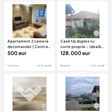
Locuri de munca
Utilaje agricole si industriale
Servicii
Piese auto si accesorii
Animale de companie
Dacia Duster
Afaceri și echipamente profesionale
Inchiriere Bunuri si Vehicule
Apartament 2 camere
Casă tip duplex cu
decomandat | Centrală
curte proprie – ideală
proprie | 60 mp |
500 eur
pentru renovar
128.000 eur
Craiova
1 zi în urmă
Brasov
1 zi în urmă