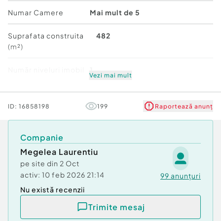
într-o alegere excelentă atât pentru locuire
Numar Camere
Mai mult de 5
permanentă, cât și pentru exploatare turistică în
regim hotelier.
Suprafata construita
482
(m²)
Compartimentare:
Număr niveluri imobil
1
Parter:
Vezi mai mult
• 2 dormitoare
Stare
Bună
• living cu bucătărie open-space
ID:
16858198
199
Raportează anunț
• Terasă spațioasă
• baie (dotată cu cadă și saună) + grup sanitar.
• Cameră tehnică cu grup sanitar
Companie
Etaj:
Megelea Laurentiu
• 2 dormitoare
pe site din
2 Oct
• Living cu bucătărie open-space
activ:
10 feb 2026 21:14
99
anunțuri
• 2 băi cu duș
Nu există recenzii
Pod:
Trimite mesaj
• Izolat termic