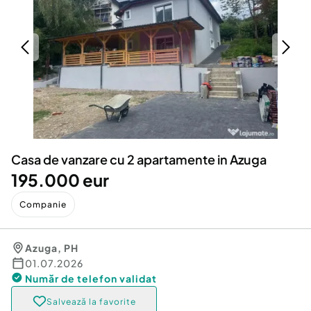
Locuri de munca
Utilaje agricole si industriale
Servicii
Piese auto si accesorii
Animale de companie
Dacia Duster
Afaceri și echipamente profesionale
Inchiriere Bunuri si Vehicule
Casa de vanzare cu 2 apartamente in Azuga
195.000 eur
Companie
Azuga
,
PH
01.07.2026
Număr de telefon
validat
Salvează la favorite