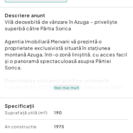
Descriere anunt
Vilă deosebită de vânzare în Azuga – priveliște
superbă către Pârtia Sorica
Agentia Imobiliară Mervani vă prezintă o
proprietate exclusivistă situată în stațiunea
montană Azuga, într-o zonă liniștită, cu acces facil
și o panoramă spectaculoasă asupra Pârtiei
Sorica.
Proprietatea este amplasată pe un teren în
suprafață de 408 mp, la care se adaugă un drum
Vezi mai mult
de acces în suprafață de 74 mp, și dispune de o
construcție P+E cu suprafața construită de 212
Specificații
mp, complet renovată în anul 2026.
Suprafață utilă (m²)
190
Unul dintre marile avantaje ale acestei proprietăți
este compartimentarea inteligentă în două
An constructie
1975
apartamente independente, ceea ce o transformă