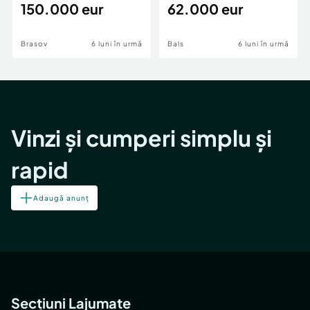
teren,deschidere Pia
150.000 eur
Periferie
62.000 eur
Brasov
6 luni în urmă
Bals
6 luni în urmă
Vinzi și cumperi simplu și
rapid
Adaugă anunț
Secțiuni Lajumate