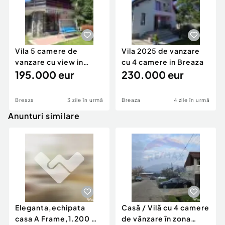
Număr niveluri imobil:
1
Număr Băi:
mai mult de 3
Posibilitate parcare: Da
Vila 5 camere de
Vila 2025 de vanzare
Nr. locuri parcare:
2
vanzare cu view in
cu 4 camere in Breaza
Curent
Breaza
195.000 eur
230.000 eur
Apă
Canalizare
Gaz
Breaza
3 zile în urmă
Breaza
4 zile în urmă
Anunturi similare
Eleganta,echipata
Casă / Vilă cu 4 camere
casa A Frame,1.200 mp
de vânzare în zona