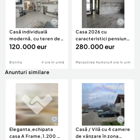
Casă individuală
Casa 2026 cu
modernă, cu teren de
caracteristici pensiune
1.356 mp – la doa
120.000 eur
280k
280.000 eur
Bistrita
4 ore în urmă
Manastirea Humorului
4 ore în urmă
Anunturi similare
Eleganta,echipata
Casă / Vilă cu 4 camere
casa A Frame,1.200 mp
de vânzare în zona