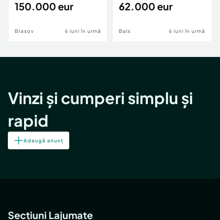
teren,deschidere Pia
150.000 eur
Periferie
62.000 eur
Brasov
6 luni în urmă
Bals
6 luni în urmă
Vinzi și cumperi simplu și
rapid
Adaugă anunț
Secțiuni Lajumate