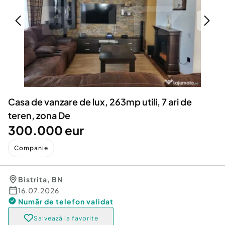
Locuri de munca
Utilaje agricole si industriale
Servicii
Piese auto si accesorii
Animale de companie
Dacia Duster
Afaceri și echipamente profesionale
Inchiriere Bunuri si Vehicule
Casa de vanzare de lux, 263mp utili, 7 ari de
teren, zona De
300.000 eur
Companie
Bistrita
,
BN
16.07.2026
Număr de telefon
validat
Salvează la favorite