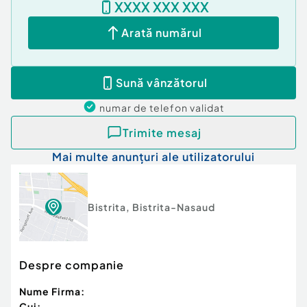
XXXX XXX XXX
Arată numărul
Cod ofertă / ID BLITZ: P14364
Sună vânzătorul
Id intern: P14364
numar de telefon
validat
Număr niveluri imobil:
1
Număr Băi:
2
Trimite mesaj
Nr. locuri parcare:
3
Mai multe anunțuri ale utilizatorului
Bistrita
,
Bistrita-Nasaud
Despre companie
Nume Firma:
Cui: