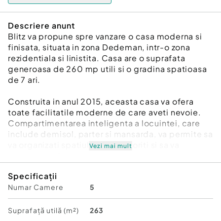
Descriere anunt
Blitz va propune spre vanzare o casa moderna si
finisata, situata in zona Dedeman, intr-o zona
rezidentiala si linistita. Casa are o suprafata
generoasa de 260 mp utili si o gradina spatioasa
de 7 ari.
Construita in anul 2015, aceasta casa va ofera
toate facilitatile moderne de care aveti nevoie.
Compartimentarea inteligenta a locuintei, care
include demisol, parter si mansarda, va permite sa
va organizati spatiul asa cum doriti si sa va
Vezi mai mult
bucurati de fiecare zona in parte.
Specificații
Imobilul este construit cu materiale de cea mai
Numar Camere
5
buna calitate, pentru a va asigura confortul si
siguranta deplina. Caramida, geamurile
termopane, lemnul, parchetul laminat, gresia,
Suprafață utilă (m²)
263
travertinul si tigla sunt doar cateva exemple ale