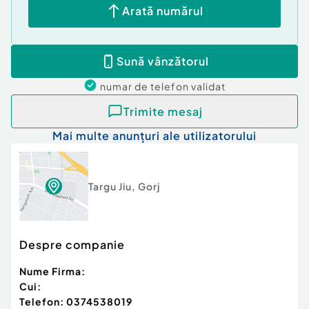
Arată numărul
Sună vânzătorul
numar de telefon
validat
Trimite mesaj
Mai multe anunțuri ale utilizatorului
Targu Jiu
,
Gorj
Despre companie
Nume Firma:
Cui:
Telefon:
0374538019