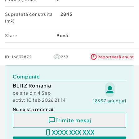
Număr Băi:
1
Suprafata construita
2845
Curent
(m²)
Apă
Canalizare
Stare
Bună
ID:
16837872
239
Raportează anunț
Companie
BLITZ Romania
pe site din
4 Sep
activ:
10 feb 2026 21:14
18997
anunțuri
Nu există recenzii
Trimite mesaj
XXXX XXX XXX