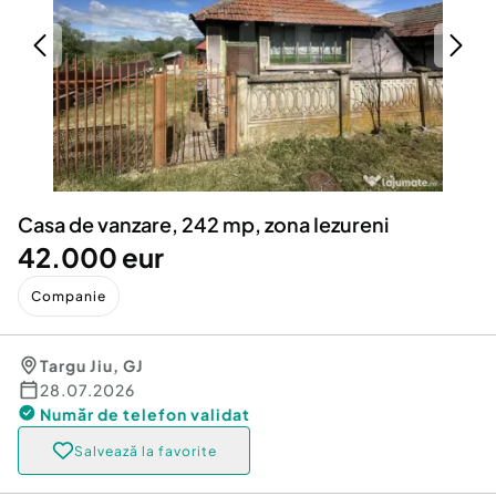
Locuri de munca
Utilaje agricole si industriale
Servicii
Piese auto si accesorii
Animale de companie
Dacia Duster
Afaceri și echipamente profesionale
Inchiriere Bunuri si Vehicule
Casa de vanzare, 242 mp, zona Iezureni
42.000 eur
Companie
Targu Jiu
,
GJ
28.07.2026
Număr de telefon
validat
Salvează la favorite