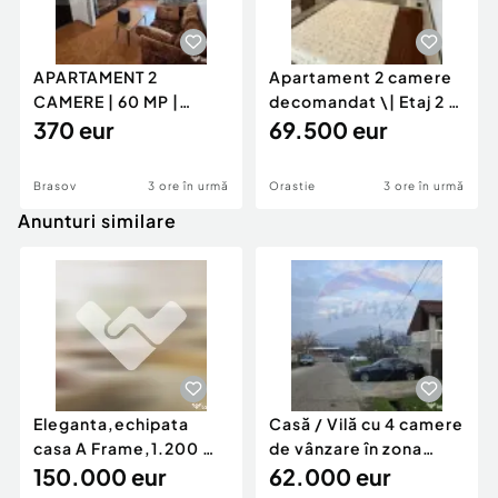
APARTAMENT 2
Apartament 2 camere
CAMERE | 60 MP |
decomandat \| Etaj 2 \|
GENERAL MOCIULSCHI
370 eur
50 mp \+ 8 mp ba
69.500 eur
| BALCON DE
Brasov
3 ore în urmă
Orastie
3 ore în urmă
Anunturi similare
Eleganta,echipata
Casă / Vilă cu 4 camere
casa A Frame,1.200 mp
de vânzare în zona
teren,deschidere Pia
150.000 eur
Periferie
62.000 eur