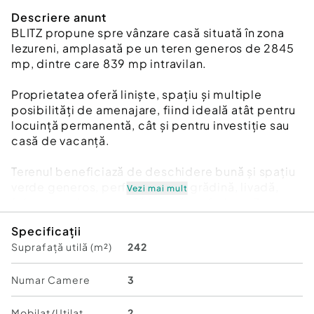
Descriere anunt
BLITZ propune spre vânzare casă situată în zona
Iezureni, amplasată pe un teren generos de 2845
mp, dintre care 839 mp intravilan.
Proprietatea oferă liniște, spațiu și multiple
posibilități de amenajare, fiind ideală atât pentru
locuință permanentă, cât și pentru investiție sau
casă de vacanță.
Terenul beneficiază de deschidere bună și spațiu
verde generos, perfect pentru grădină, livadă,
Vezi mai mult
foișor sau alte amenajări după preferințe. Zona
este una aerisită și liniștită, cu acces facil către
Specificații
oraș și utilități în apropiere.
Suprafață utilă (m²)
242
Pentru mai multe detalii sau pentru programarea
unei vizionări, vă stăm cu drag la dispoziție!
Numar Camere
3
Cod ofertă / ID BLITZ: P172020
Id intern: P172020
Mobilat/Utilat
2