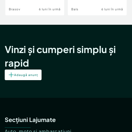
Brasov
6 luni în urmă
Bals
6 luni în urmă
Vinzi și cumperi simplu și
rapid
Adaugă anunț
Secțiuni Lajumate
Auto, moto și ambarcațiuni