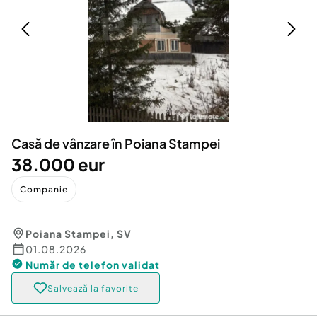
Locuri de munca
Utilaje agricole si industriale
Servicii
Piese auto si accesorii
Animale de companie
Dacia Duster
Afaceri și echipamente profesionale
Inchiriere Bunuri si Vehicule
Casă de vânzare în Poiana Stampei
38.000 eur
Companie
Poiana Stampei
,
SV
01.08.2026
Număr de telefon
validat
Salvează la favorite