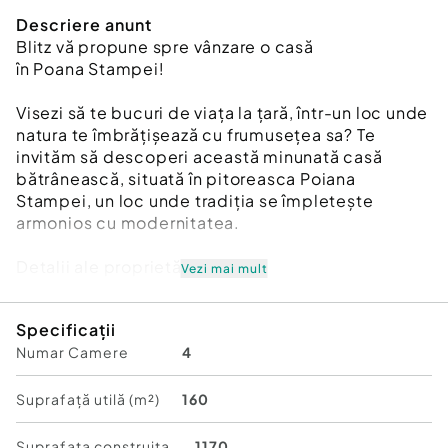
Descriere anunt
Blitz vă propune spre vânzare o casă
în Poana Stampei!
Visezi să te bucuri de viața la țară, într-un loc unde
natura te îmbrățișează cu frumusețea sa? Te
invităm să descoperi această minunată casă
bătrânească, situată în pitoreasca Poiana
Stampei, un loc unde tradiția se împletește
armonios cu modernitatea.
Detalii ale proprietății:
Vezi mai mult
- Suprafață construită: 160 mp
Specificații
- Teren total: 1160 mp
Numar Camere
4
- Construcție din lemn
- Utilități: Locuința dispune de toate utilitățile
necesare, asigurând un confort sporit pentru tine
Suprafață utilă (m²)
160
și familia ta.
Suprafata construita
1170