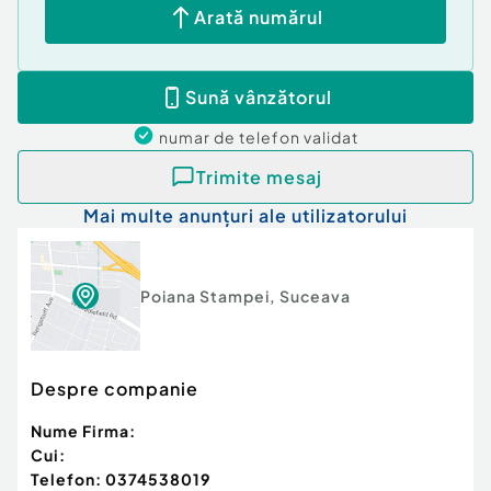
Arată numărul
Cod ofertă / ID BLITZ: P131134
Id intern: P131134
Sună vânzătorul
Număr Băi:
1
Utilități: Curent
numar de telefon
validat
Trimite mesaj
Mai multe anunțuri ale utilizatorului
Poiana Stampei
,
Suceava
Despre companie
Nume Firma:
Cui:
Telefon:
0374538019