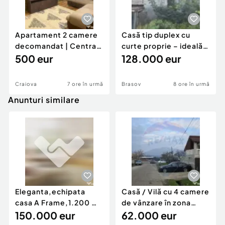
Apartament 2 camere
Casă tip duplex cu
decomandat | Centrală
curte proprie – ideală
proprie | 60 mp |
500 eur
pentru renovar
128.000 eur
Craiova
7 ore în urmă
Brasov
8 ore în urmă
Anunturi similare
Eleganta,echipata
Casă / Vilă cu 4 camere
casa A Frame,1.200 mp
de vânzare în zona
teren,deschidere Pia
150.000 eur
Periferie
62.000 eur