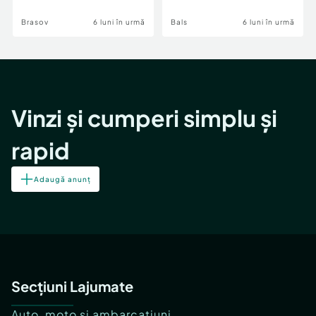
Brasov
6 luni în urmă
Bals
6 luni în urmă
Vinzi și cumperi simplu și
rapid
Adaugă anunț
Secțiuni Lajumate
Auto, moto și ambarcațiuni