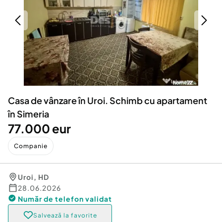
Locuri de munca
Utilaje agricole si industriale
Servicii
Piese auto si accesorii
Animale de companie
Dacia Duster
Afaceri și echipamente profesionale
Inchiriere Bunuri si Vehicule
Casa de vânzare în Uroi. Schimb cu apartament
în Simeria
77.000 eur
Companie
Uroi
,
HD
28.06.2026
Număr de telefon
validat
Salvează la favorite