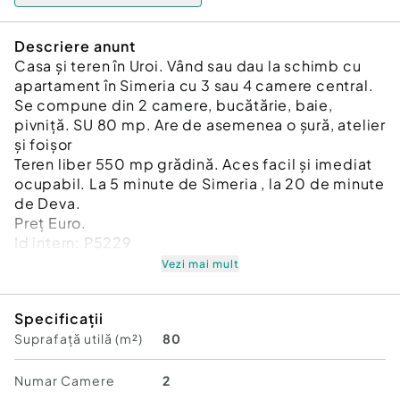
Descriere anunt
Casa și teren în Uroi. Vând sau dau la schimb cu
apartament în Simeria cu 3 sau 4 camere central.
Se compune din 2 camere, bucătărie, baie,
pivniță. SU 80 mp. Are de asemenea o șură, atelier
și foișor
Teren liber 550 mp grădină. Aces facil și imediat
ocupabil. La 5 minute de Simeria , la 20 de minute
de Deva.
Preț Euro.
Id intern: P5229
Vezi mai mult
Număr Băi:
1
Comision cumpărător:
0%
Specificații
Curent
Suprafață utilă (m²)
80
Apă
Canalizare
Gaz
Numar Camere
2