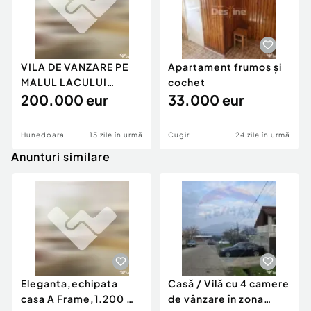
VILA DE VANZARE PE
Apartament frumos și
MALUL LACULUI
cochet
CINCIS
200.000 eur
33.000 eur
Hunedoara
15 zile în urmă
Cugir
24 zile în urmă
Anunturi similare
Eleganta,echipata
Casă / Vilă cu 4 camere
casa A Frame,1.200 mp
de vânzare în zona