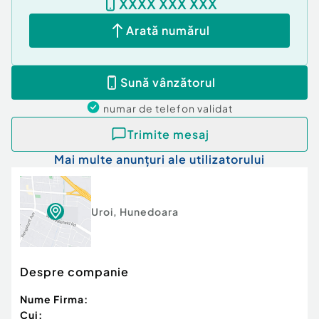
XXXX XXX XXX
Arată numărul
Sună vânzătorul
numar de telefon
validat
Trimite mesaj
Mai multe anunțuri ale utilizatorului
Uroi
,
Hunedoara
Despre companie
Nume Firma:
Cui: