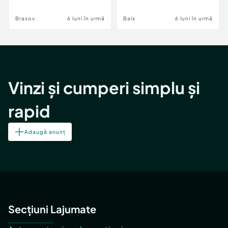
Brasov
6 luni în urmă
Bals
6 luni în urmă
Vinzi și cumperi simplu și
rapid
Adaugă anunț
Secțiuni Lajumate