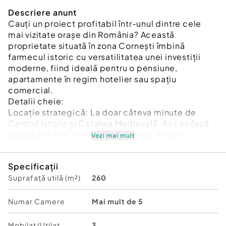
Descriere anunt
Cauți un proiect profitabil într-unul dintre cele
mai vizitate orașe din România? Această
proprietate situată în zona Cornești îmbină
farmecul istoric cu versatilitatea unei investiții
moderne, fiind ideală pentru o pensiune,
apartamente în regim hotelier sau spațiu
comercial.
Detalii cheie:
Locație strategică: La doar câteva minute de
Centrul Istoric și Cetatea Medievală. Acces facil
la gară (10 min. mers pe jos), spital, școli și
Vezi mai mult
supermarketuri.
Structură versatilă:
Specificații
Parter (Renovat): 2 dormitoare, living generos,
Suprafață utilă (m²)
260
bucătărie spațioasă și o baie modernă cu jacuzzi.
Plus o cameră suplimentară cu intrare separată și
baie proprie – perfectă pentru recepție sau
Numar Camere
Mai mult de 5
Airbnb.
Demisol: Apartament cu 3 camere și pivnițe
Mobilat/Utilat
3