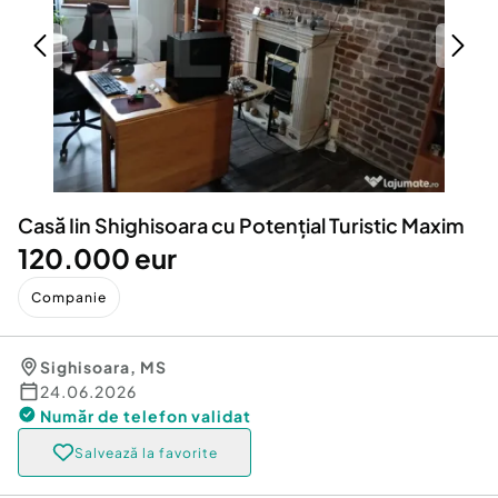
Locuri de munca
Utilaje agricole si industriale
Servicii
Piese auto si accesorii
Animale de companie
Dacia Duster
Afaceri și echipamente profesionale
Inchiriere Bunuri si Vehicule
Casă Iin Shighisoara cu Potențial Turistic Maxim
120.000 eur
Companie
Sighisoara
,
MS
24.06.2026
Număr de telefon
validat
Salvează la favorite