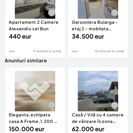
Apartament 2 Camere
Garsoniera Bularga -
Alexandru cel Bun
etaj 2 - mobilata
440 eur
complet
34.500 eur
Iasi
9 minute în urmă
Iasi
10 minute în urmă
Anunturi similare
Eleganta,echipata
Casă / Vilă cu 4 camere
casa A Frame,1.200 mp
de vânzare în zona
teren,deschidere Pia
150.000 eur
Periferie
62.000 eur