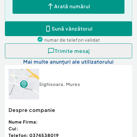
Arată numărul
Sună vânzătorul
numar de telefon
validat
Trimite mesaj
Mai multe anunțuri ale utilizatorului
Sighisoara
,
Mures
Despre companie
Nume Firma:
Cui:
Telefon:
0374538019