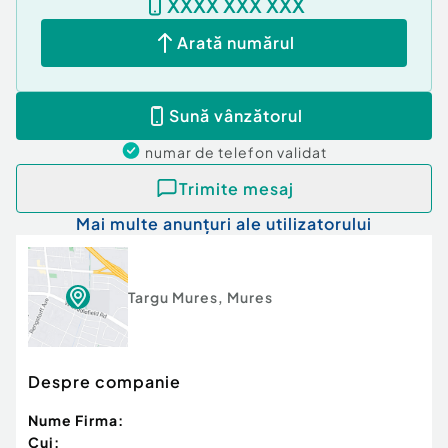
XXXX XXX XXX
Arată numărul
Sună vânzătorul
numar de telefon
validat
Trimite mesaj
Mai multe anunțuri ale utilizatorului
Targu Mures
,
Mures
Despre companie
Nume Firma:
Cui: