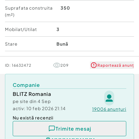
Suprafață teren aferentă: 350 metri pătrați (din
Suprafata construita
350
totalul de 700 metri pătrați)
(m²)
Zonă liniștită, cu vecini buni
Mobilat/Utilat
3
Necesită renovare
Stare
Bună
Potrivită pentru locuit sau ca investiție
ID:
16632472
209
Raportează anunț
Pentru mai multe informații sau pentru a programa
o vizionare, vă rugăm să contactați echipa Blitz.
Cod ofertă / ID BLITZ: P153098
Companie
Id intern: P153098
BLITZ Romania
pe site din
4 Sep
Număr Băi:
1
activ:
10 feb 2026 21:14
Curent
19006
anunțuri
Apă
Nu există recenzii
Canalizare
Trimite mesaj
Gaz