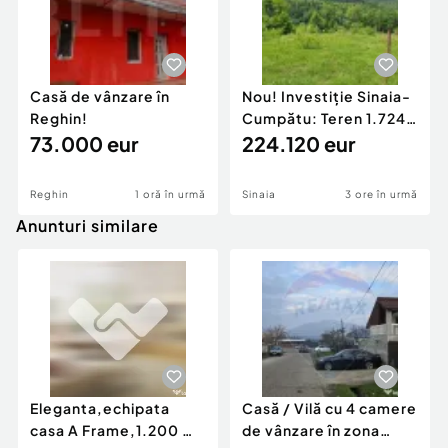
Casă de vânzare în
Nou! Investiție Sinaia-
Reghin!
Cumpătu: Teren 1.724
73.000 eur
mp cu Proiect
224.120 eur
Reghin
1 oră în urmă
Sinaia
3 ore în urmă
Anunturi similare
Eleganta,echipata
Casă / Vilă cu 4 camere
casa A Frame,1.200 mp
de vânzare în zona