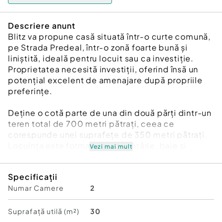
Descriere anunt
Blitz va propune casă situată într-o curte comună,
pe Strada Predeal, într-o zonă foarte bună și
liniștită, ideală pentru locuit sau ca investiție.
Proprietatea necesită investiții, oferind însă un
potențial excelent de amenajare după propriile
preferințe.
Deține o cotă parte de una din două părți dintr-un
teren total de 700 metri pătrați, ceea ce
corespunde unei suprafețe de 350 metri pătrați.
Locuința este formată din bucătărie, baie și
Vezi mai mult
dormitor, fiind potrivită pentru o persoană sau un
cuplu.
Specificații
Numar Camere
2
Detalii importante:
Curte comună, fără acces auto
Suprafață utilă (m²)
30