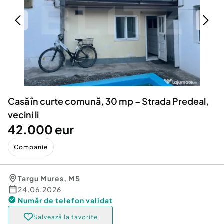
Locuri de munca
Utilaje agricole si industriale
Servicii
Piese auto si accesorii
Animale de companie
Dacia Duster
Afaceri și echipamente profesionale
Inchiriere Bunuri si Vehicule
Casă în curte comună, 30 mp – Strada Predeal,
vecini li
42.000 eur
Companie
Targu Mures
,
MS
24.06.2026
Număr de telefon
validat
Salvează la favorite