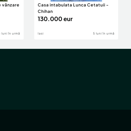
e vânzare
Casa intabulata Lunca Cetatuii -
Chihan
130.000 eur
6 luni în urmă
Iasi
5 luni în urmă