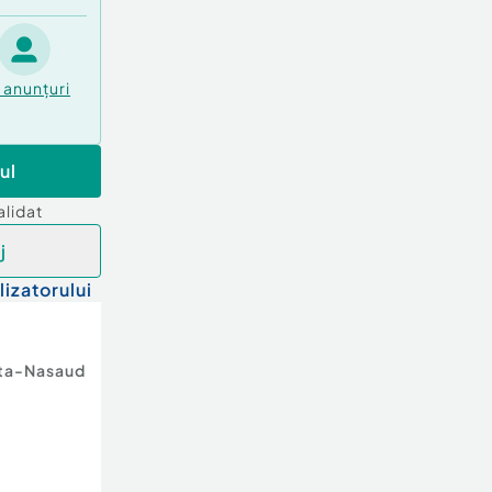
anunțuri
ul
alidat
j
lizatorului
ita-Nasaud