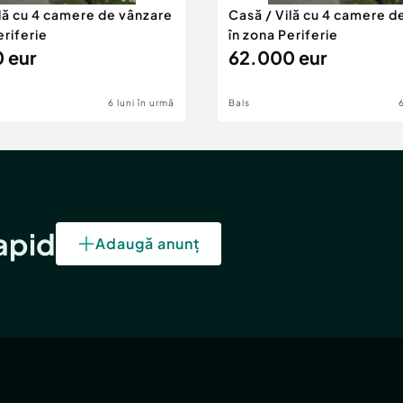
ilă cu 4 camere de vânzare
Casă / Vilă cu 4 camere d
eriferie
în zona Periferie
 eur
62.000 eur
6 luni în urmă
Bals
rapid
Adaugă anunț