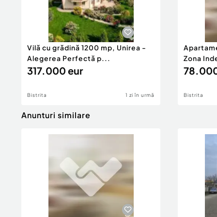
Vilă cu grădină 1200 mp, Unirea -
Apartame
Alegerea Perfectă p...
Zona Ind
317.000 eur
78.000
Bistrita
1 zi în urmă
Bistrita
Anunturi similare