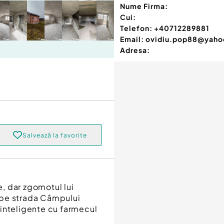
Nume Firma:
Cui:
Telefon:
+40712289881
Email:
ovidiu.pop88@yaho
Adresa:
Salvează la favorite
e, dar zgomotul lui
 pe strada Câmpului
i inteligente cu farmecul