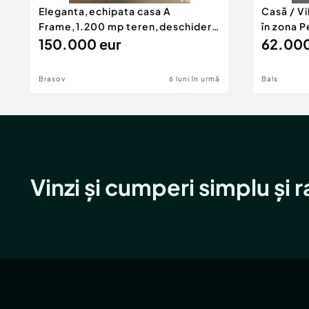
Eleganta,echipata casa A
Casă / V
Frame,1.200 mp teren,deschidere
în zona P
Pia
150.000 eur
62.000
Brasov
6 luni în urmă
Bals
Vinzi și cumperi simplu și 