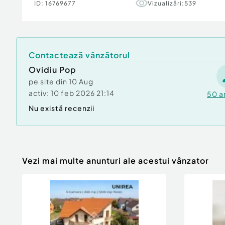
Stadiu: Se vinde exact conform fotografiilor, 
ID:
16769677
Vizualizări:
539
pentru finisaje.
Număr Băi:
2
Posibilitate parcare: Da
Contactează vânzătorul
Nr. locuri parcare:
2
Curent
Ovidiu Pop
Apă
pe site din
10 Aug
Canalizare
activ:
10 feb 2026 21:14
50
a
Gaz
Nu există recenzii
Demisol
Vezi mai multe anunturi ale acestui vânzator