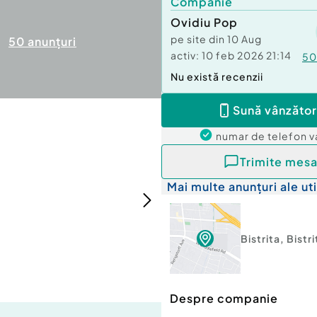
Companie
Ovidiu Pop
pe site din
10 Aug
50
anunțuri
activ:
10 feb 2026 21:14
50
Nu există recenzii
Sună vânzător
numar de telefon
v
Trimite mesa
Mai multe anunțuri ale uti
Bistrita
,
Bistr
Despre companie