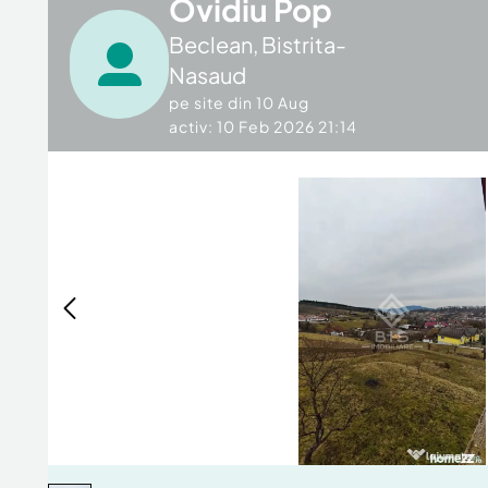
Ovidiu Pop
Beclean
,
Bistrita-
Nasaud
pe site din
10 Aug
activ: 10 Feb 2026 21:14