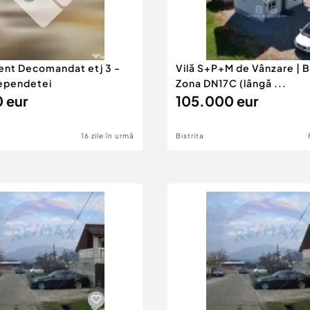
nt Decomandat etj 3 -
Vilă S+P+M de Vânzare | Bi
ependetei
Zona DN17C (lângă ...
 eur
105.000 eur
16 zile în urmă
Bistrita