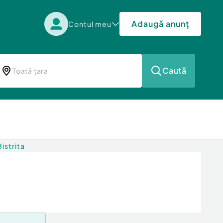
Adaugă anunț
Contul meu
Caută
istrita