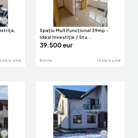
strița,
Spațiu Multifuncțional 39mp –
Ideal Investiție / Stu...
39.500 eur
8 zile în urmă
Bistrita
18 zile în urmă