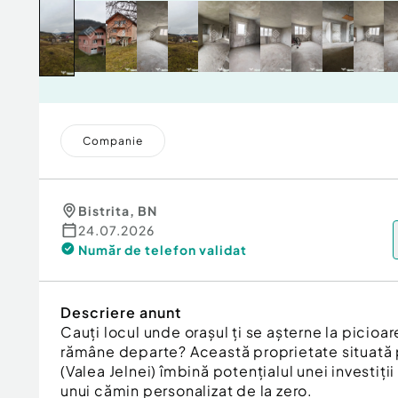
Companie
Bistrita
,
BN
24.07.2026
Număr de telefon
validat
Descriere anunt
Cauți locul unde orașul ți se așterne la picioar
rămâne departe? Această proprietate situată
(Valea Jelnei) îmbină potențialul unei investiți
unui cămin personalizat de la zero.