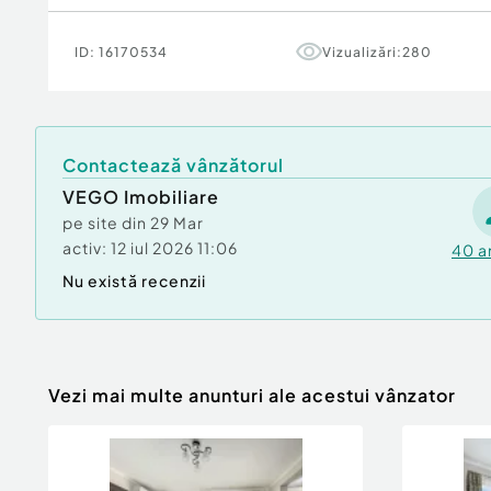
Pentru orice alte informații, sau pentru stabilir
ID:
16170534
Vizualizări:
280
ezitați să ne contactați, iar un reprezentant al
la dispoziție cu toate detaliile necesare!
Preț: 349.900 euro.
ID: S357
Contactează vânzătorul
Id intern: P143438
VEGO Imobiliare
pe site din
29 Mar
Număr niveluri imobil:
1
activ:
Număr Băi:
12 iul 2026 11:06
2
40
a
Nr. locuri parcare:
2
Nu există recenzii
Curent
Apă
Canalizare
Gaz
Climă
Vezi mai multe anunturi ale acestui vânzator