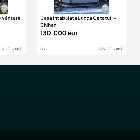
e vânzare
Casa intabulata Lunca Cetatuii -
Chihan
130.000 eur
6 luni în urmă
Iasi
5 luni în urmă