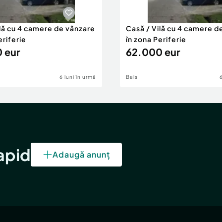
ilă cu 4 camere de vânzare
Casă / Vilă cu 4 camere d
eriferie
în zona Periferie
 eur
62.000 eur
6 luni în urmă
Bals
rapid
Adaugă anunț