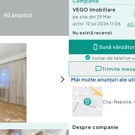
Companie
VEGO Imobiliare
40
anunțuri
pe site din
29 Mar
activ:
12 iul 2026 11:06
40
Nu există recenzii
Sună vânzător
numar de telefon
v
Trimite mesa
Mai multe anunțuri ale uti
Cluj-Napoca
,
Despre companie