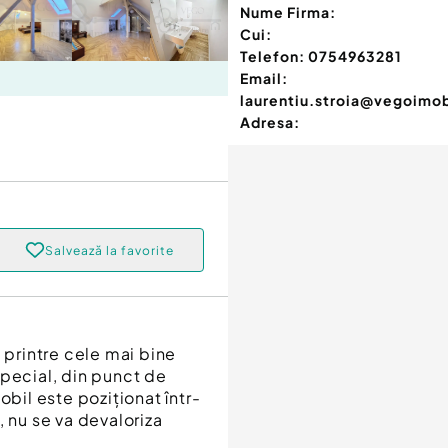
Nume Firma:
Cui:
Telefon:
0754963281
Email:
laurentiu.stroia@vegoimob
Adresa:
Salvează la favorite
 printre cele mai bine
special, din punct de
obil este poziționat într-
, nu se va devaloriza