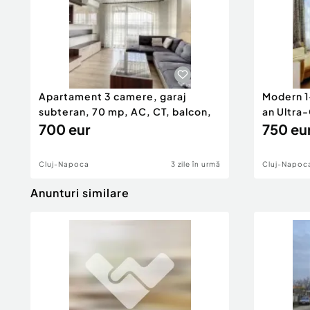
Apartament 3 camere, garaj
Modern 1
subteran, 70 mp, AC, CT, balcon,
an Ultra-
700 eur
750 eu
Cluj-Napoca
3 zile în urmă
Cluj-Napoc
Anunturi similare