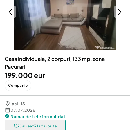
Locuri de munca
Utilaje agricole si industriale
Servicii
Piese auto si accesorii
Animale de companie
Dacia Duster
Afaceri și echipamente profesionale
Inchiriere Bunuri si Vehicule
Casa individuala, 2 corpuri, 133 mp, zona
Pacurari
199.000 eur
Companie
Iasi
,
IS
07.07.2026
Număr de telefon
validat
Salvează la favorite