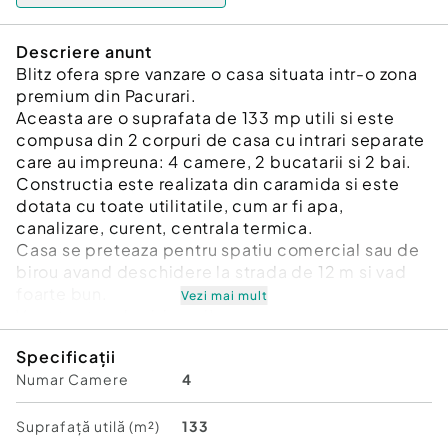
Descriere anunt
Blitz ofera spre vanzare o casa situata intr-o zona
premium din Pacurari.
Aceasta are o suprafata de 133 mp utili si este
compusa din 2 corpuri de casa cu intrari separate
care au impreuna: 4 camere, 2 bucatarii si 2 bai.
Constructia este realizata din caramida si este
dotata cu toate utilitatile, cum ar fi apa,
canalizare, curent, centrala termica.
Casa se preteaza pentru spatiu comercial sau de
birou avand deschidere la strada de 12 m si vad
foarte bun.
Vezi mai mult
Va asteptam la vizionari!
Cod ofertă / ID BLITZ: P10387
Specificații
Id intern: P10387
Numar Camere
4
Număr Băi:
2
Suprafață utilă (m²)
133