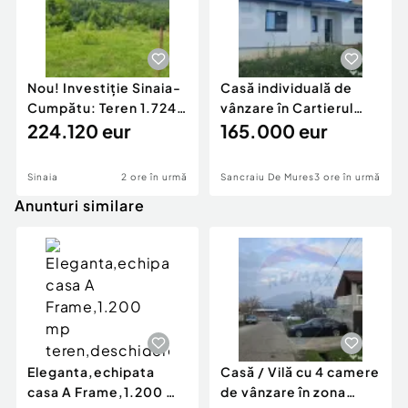
Nou! Investiție Sinaia-
Casă individuală de
Cumpătu: Teren 1.724
vânzare în Cartierul
mp cu Proiect
224.120 eur
Răsăritului,
165.000 eur
Sinaia
2 ore în urmă
Sancraiu De Mures
3 ore în urmă
Anunturi similare
Eleganta,echipata
Casă / Vilă cu 4 camere
casa A Frame,1.200 mp
de vânzare în zona