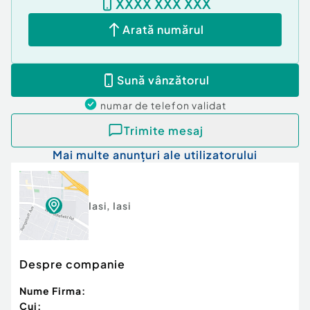
XXXX XXX XXX
Arată numărul
Sună vânzătorul
numar de telefon
validat
Trimite mesaj
Mai multe anunțuri ale utilizatorului
Iasi
,
Iasi
Despre companie
Nume Firma:
Cui: