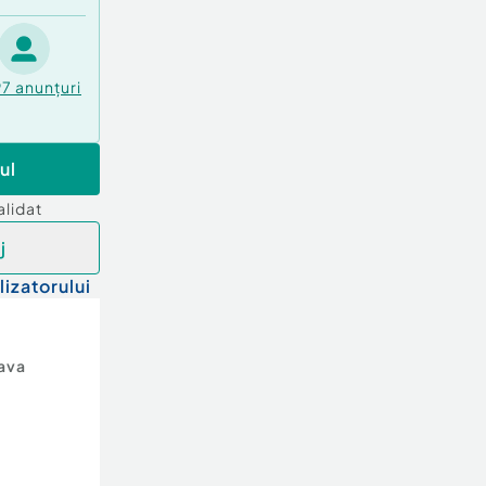
97
anunțuri
ul
alidat
j
lizatorului
ava