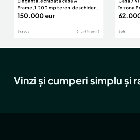
Eleganta,echipata casa A
Casă / V
Frame,1.200 mp teren,deschidere
în zona P
Pia
150.000 eur
62.000
Brasov
6 luni în urmă
Bals
Vinzi și cumperi simplu și 