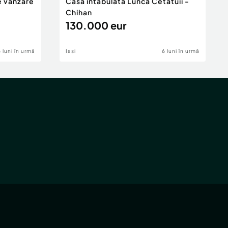
e vânzare
Casa intabulata Lunca Cetatuii -
Chihan
130.000 eur
6 luni în urmă
Iasi
6 luni în urmă