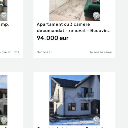
0 mp,
Apartament cu 3 camere
decomandat - renovat - Bucovina
- Par
94.000 eur
3 ore în urmă
Botosani
16 ore în urmă