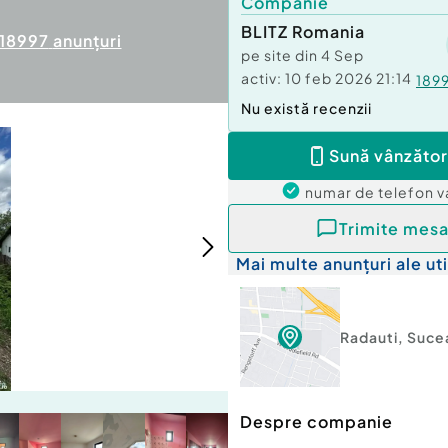
Companie
BLITZ Romania
18997
anunțuri
pe site din
4 Sep
activ:
10 feb 2026 21:14
189
Nu există recenzii
Sună vânzător
numar de telefon
v
Trimite mesa
Mai multe anunțuri ale uti
Radauti
,
Suce
Despre companie