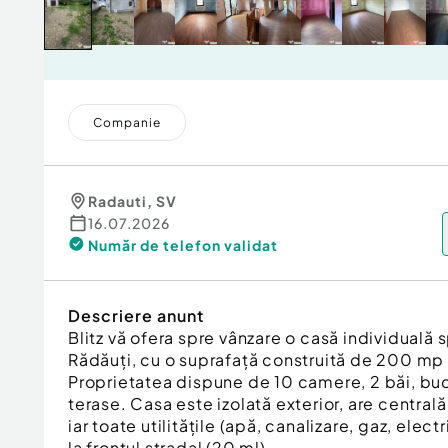
Companie
Radauti
,
SV
16.07.2026
Număr de telefon
validat
Descriere anunt
Blitz vă ofera spre vânzare o casă individuală s
Rădăuți, cu o suprafață construită de 200 mp
Proprietatea dispune de 10 camere, 2 băi, bucă
terase. Casa este izolată exterior, are central
iar toate utilitățile (apă, canalizare, gaz, elect
la frontul stradal (20 ml).