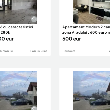
 cu caracteristici
Apartament Modern 2 ca
 280k
zona Aradului , 600 euro 
0 eur
600 eur
Humorului
1 oră în urmă
Timisoara