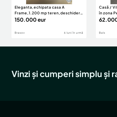
Eleganta,echipata casa A
Casă / V
Frame,1.200 mp teren,deschidere
în zona P
Pia
150.000 eur
62.000
Brasov
6 luni în urmă
Bals
Vinzi și cumperi simplu și 