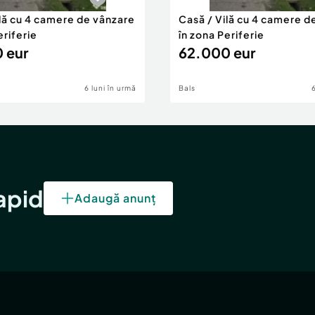
ilă cu 4 camere de vânzare
Casă / Vilă cu 4 camere d
eriferie
în zona Periferie
 eur
62.000 eur
6 luni în urmă
Bals
rapid
Adaugă anunț