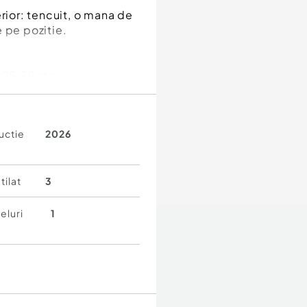
rior: tencuit, o mana de
e pe pozitie.
: 25.70 mp
lecomanda)
uctie
2026
 irigatie.
7mp, bucatarie :
tilat
3
nic 4,25mp, acces catre
ving, terasa gradina 25
eluri
1
ing + baie proprie :
,70 + 4mp, balcon /
canalizare pluviala,