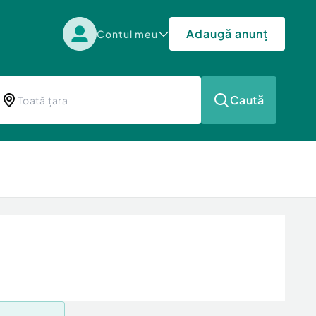
Adaugă anunț
Contul meu
Caută