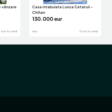
e vânzare
Casa intabulata Lunca Cetatuii -
Chihan
130.000 eur
6 luni în urmă
Iasi
5 luni în urmă