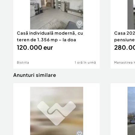
Număr Băi:
3
Curent
Apă
Canalizare
Gaz
Casă individuală modernă, cu
Casa 2026
Climă
teren de 1.356 mp – la doa
pensiune
120.000 eur
280.00
Bistrita
1 oră în urmă
Manastirea 
Anunturi similare