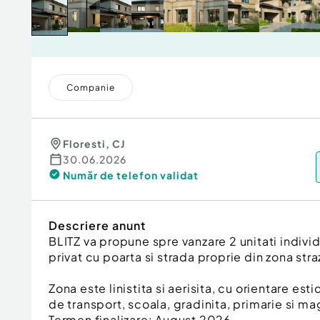
Companie
Floresti
,
CJ
30.06.2026
Număr de telefon
validat
Descriere anunt
BLITZ va propune spre vanzare 2 unitati indivi
privat cu poarta si strada proprie din zona strazi
Zona este linistita si aerisita, cu orientare es
de transport, scoala, gradinita, primarie si ma
Termen finalizare: August 2026