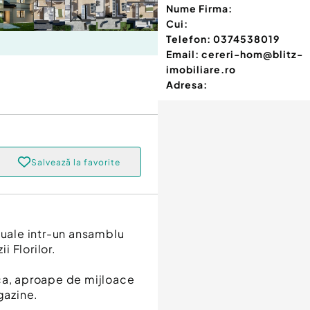
Nume Firma:
Cui:
Telefon:
0374538019
Email:
cereri-hom@blitz-
imobiliare.ro
Adresa:
Salvează la favorite
duale intr-un ansamblu
i Florilor.
tica, aproape de mijloace
gazine.