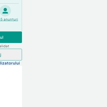
65
anunțuri
ul
alidat
j
lizatorului