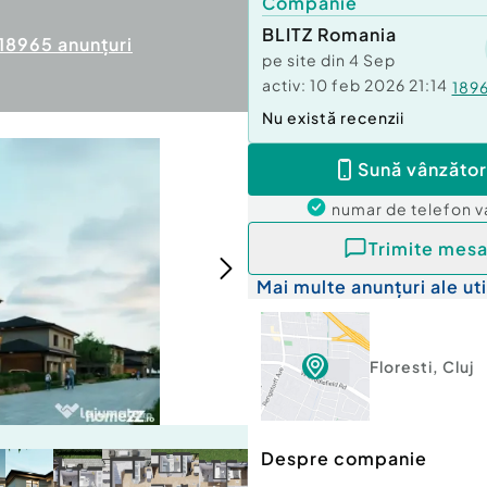
Companie
BLITZ Romania
18965
anunțuri
pe site din
4 Sep
activ:
10 feb 2026 21:14
189
Nu există recenzii
Sună vânzător
numar de telefon
v
Trimite mesa
Mai multe anunțuri ale uti
Floresti
,
Cluj
Despre companie