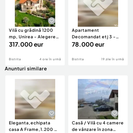
Vilă cu grădină 1200
Apartament
mp, Unirea - Alegerea
Decomandat etj 3 -
Perfectă p...
317.000 eur
Zona Independetei
78.000 eur
Bistrita
4 ore în urmă
Bistrita
19 zile în urmă
Anunturi similare
Eleganta,echipata
Casă / Vilă cu 4 camere
casa A Frame,1.200 mp
de vânzare în zona