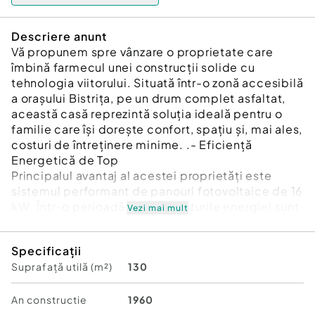
Descriere anunt
Vă propunem spre vânzare o proprietate care
îmbină farmecul unei construcții solide cu
tehnologia viitorului. Situată într-o zonă accesibilă
a orașului Bistrița, pe un drum complet asfaltat,
această casă reprezintă soluția ideală pentru o
familie care își dorește confort, spațiu și, mai ales,
costuri de întreținere minime. .- Eficiență
Energetică de Top
Principalul avantaj al acestei proprietăți este
sistemul performant de panouri fotovoltaice de 16
kW. Într-o perioadă în care costurile energiei sunt
Vezi mai mult
în continuă creștere, această casă vă oferă
libertatea de a produce propria energie,
Specificații
acoperind cu ușurință consumul casnic și oferind
Suprafață utilă (m²)
130
posibilitatea de a încărca vehicule electrice sau
de a minimiza facturile lunare.
-Detalii Tehnice și Compartimentare
An constructie
1960
Casa este construită trainic din cărămidă, oferind