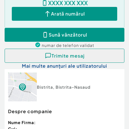
XXXX XXX XXX
un aspect estetic deosebit.
- Parcare și Exterior
Arată numărul
Dacă dețineți mai multe mașini sau aveți adesea
oaspeți, spațiul de parcare este un atu imbatabil:
Curte liberă unde vă puteți amenaja propriul
Sună vânzătorul
spațiu de relaxare sau grădinărit.
numar de telefon
validat
Număr niveluri imobil:
mai mult de 12
Număr Băi:
2
Trimite mesaj
Posibilitate parcare: Da
Mai multe anunțuri ale utilizatorului
Nr. locuri parcare:
2
Curent
Apă
Canalizare
Bistrita
,
Bistrita-Nasaud
Gaz
Subsol
Despre companie
Nume Firma:
Cui: