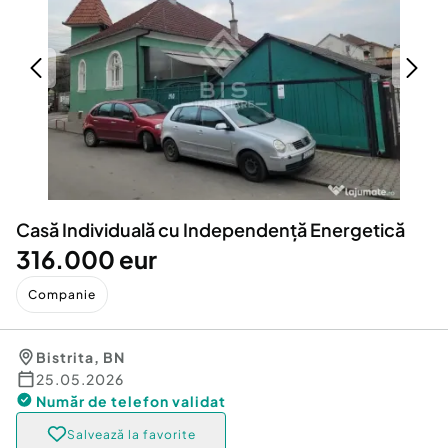
Locuri de munca
Utilaje agricole si industriale
Servicii
Piese auto si accesorii
Animale de companie
Dacia Duster
Afaceri și echipamente profesionale
Inchiriere Bunuri si Vehicule
Casă Individuală cu Independență Energetică
316.000 eur
Companie
Bistrita
,
BN
25.05.2026
Număr de telefon
validat
Salvează la favorite