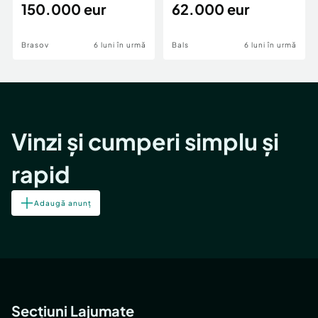
teren,deschidere Pia
150.000 eur
Periferie
62.000 eur
Brasov
6 luni în urmă
Bals
6 luni în urmă
Vinzi și cumperi simplu și
rapid
Adaugă anunț
Secțiuni Lajumate