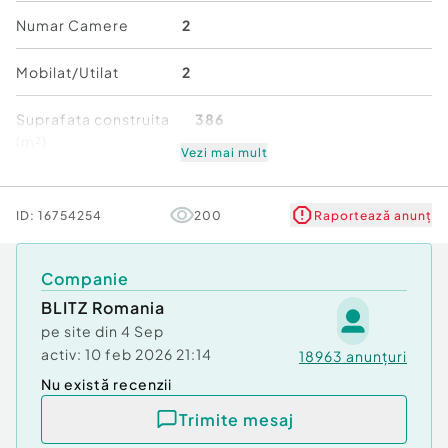
Id intern: P164808
Numar Camere
2
Număr Băi:
1
Mobilat/Utilat
2
Nr. locuri parcare:
1
Curent
Suprafata construita
386
Apă
(m²)
Canalizare
Vezi mai mult
Stare
De renovat
ID:
16754254
200
Raportează anunț
Companie
BLITZ Romania
pe site din
4 Sep
activ:
10 feb 2026 21:14
18963
anunțuri
Nu există recenzii
Trimite mesaj