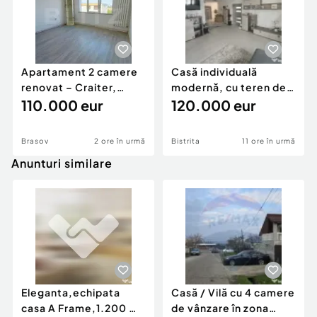
Apartament 2 camere
Casă individuală
renovat – Craiter,
modernă, cu teren de
Brașov | 55 mp | E
110.000 eur
1.356 mp – la doa
120.000 eur
Brasov
2 ore în urmă
Bistrita
11 ore în urmă
Anunturi similare
Eleganta,echipata
Casă / Vilă cu 4 camere
casa A Frame,1.200 mp
de vânzare în zona