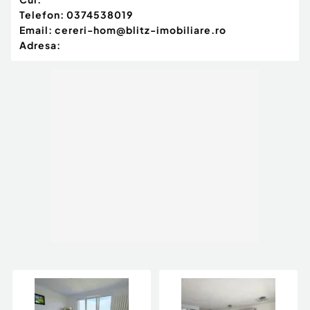
Telefon:
0374538019
Email:
cereri-hom@blitz-imobiliare.ro
Adresa: