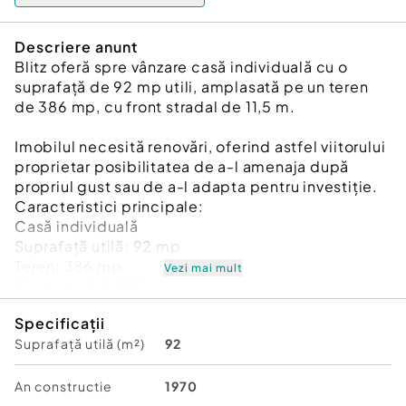
Descriere anunt
Blitz oferă spre vânzare casă individuală cu o
suprafață de 92 mp utili, amplasată pe un teren
de 386 mp, cu front stradal de 11,5 m.
Imobilul necesită renovări, oferind astfel viitorului
proprietar posibilitatea de a-l amenaja după
propriul gust sau de a-l adapta pentru investiție.
Caracteristici principale:
Casă individuală
Suprafață utilă: 92 mp
Teren: 386 mp
Vezi mai mult
Front stradal: 11,5 m
An construcție: 1970
Specificații
Necesită renovare
Suprafață utilă (m²)
92
Curte proprie
Proprietatea este potrivită atât pentru locuință,
cât și pentru investiție.
An constructie
1970
Cod ofertă / ID BLITZ: P164808