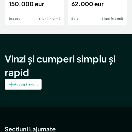
teren,deschidere Pia
150.000 eur
Periferie
62.000 eur
Brasov
6 luni în urmă
Bals
6 luni în urmă
Vinzi și cumperi simplu și
rapid
Adaugă anunț
Secțiuni Lajumate