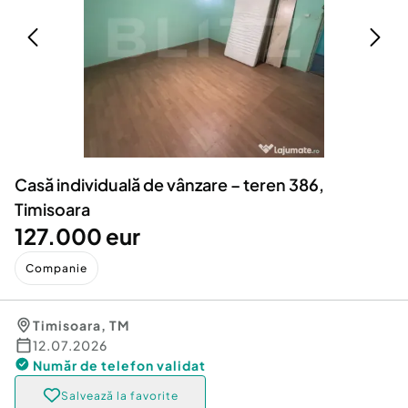
Locuri de munca
Utilaje agricole si industriale
Servicii
Piese auto si accesorii
Animale de companie
Dacia Duster
Afaceri și echipamente profesionale
Inchiriere Bunuri si Vehicule
Casă individuală de vânzare – teren 386,
Timisoara
127.000 eur
Companie
Timisoara
,
TM
12.07.2026
Număr de telefon
validat
Salvează la favorite