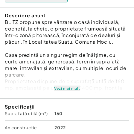
Descriere anunt
BLITZ propune spre vânzare o casă individuală,
cochetă, la cheie, o proprietate frumoasă situată
într-o zonă pitorească, înconjurată de dealuri și
păduri, în Localitatea Suatu, Comuna Mociu.
Casa prezintă un singur regim de înălțime, cu
curte amenajată, generoasă, teren în suprafată
mare, intravilan și extravilan, cu multiple locuri de
parcare.
Proprietatea dispune de o suprafață utilă de 160
mp, amplasată pe un teren de 1400 mp, front la
Vezi mai mult
strada principală de 70 m, edificată în anul 2022.
Specificații
Compartimentare modernă, funcțională,
Suprafață utilă (m²)
160
spațioasă:
 terasă la intrare
 hol de acces
An constructie
2022
 living luminos tip open-space cu bucătărie și