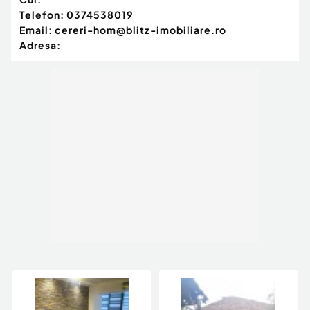
Număr Băi:
2
Telefon:
0374538019
Nr. locuri parcare:
3
Email:
cereri-hom@blitz-imobiliare.ro
Curent
Adresa:
Apă
Climă