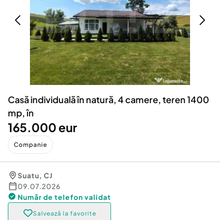
Locuri de munca
Utilaje agricole si industriale
Servicii
Piese auto si accesorii
Animale de companie
Dacia Duster
Afaceri și echipamente profesionale
Inchiriere Bunuri si Vehicule
Casă individuală în natură, 4 camere, teren 1400
mp, în
165.000 eur
Companie
Suatu
,
CJ
09.07.2026
Număr de telefon
validat
Salvează la favorite