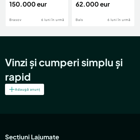
teren,deschidere Pia
150.000 eur
Periferie
62.000 eur
Brasov
6 luni în urmă
Bals
6 luni în urmă
Vinzi și cumperi simplu și
rapid
Adaugă anunț
Secțiuni Lajumate