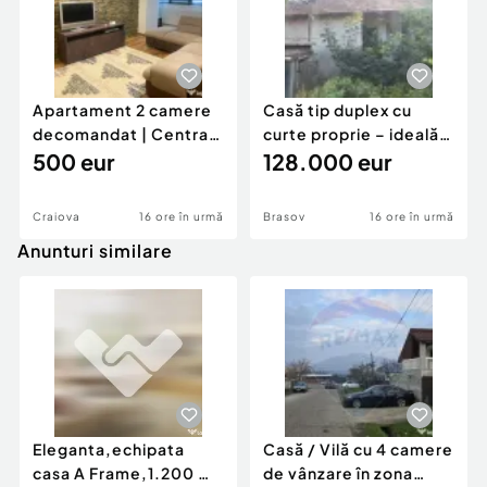
Apartament 2 camere
Casă tip duplex cu
decomandat | Centrală
curte proprie – ideală
proprie | 60 mp |
500 eur
pentru renovar
128.000 eur
Craiova
16 ore în urmă
Brasov
16 ore în urmă
Anunturi similare
Eleganta,echipata
Casă / Vilă cu 4 camere
casa A Frame,1.200 mp
de vânzare în zona