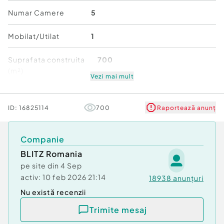
Parter:
Numar Camere
5
• Bucătărie separată
• Living spațios
Mobilat/Utilat
1
• 1 dormitor
• 1 baie
Suprafata construita
700
• Terasă acoperită
(m²)
• Scară interioară
Vezi mai mult
Număr niveluri imobil
1
Etaj:
ID:
16825114
700
Raportează anunț
• 2 dormitoare
Stare
Bună
• 1 baie
• 1 balcon
Companie
⸻
BLITZ Romania
pe site din
4 Sep
???? Anexe & facilități
activ:
10 feb 2026 21:14
18938
anunțuri
• Garaj automatizat cu telecomandă
Nu există recenzii
• Foișor închis cu termopan
• Poartă automatizată
Trimite mesaj
• Interfon