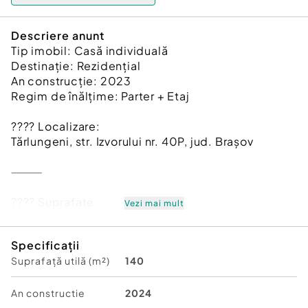
Descriere anunt
Tip imobil: Casă individuală
Destinație: Rezidențial
An construcție: 2023
Regim de înălțime: Parter + Etaj
???? Localizare:
Tărlungeni, str. Izvorului nr. 40P, jud. Brașov
⸻
???? Suprafațe
Vezi mai mult
• Suprafață utilă: 140 mp
• Suprafață teren: 700 mp
Specificații
Suprafață utilă (m²)
140
⸻
???? Compartimentare
An constructie
2024