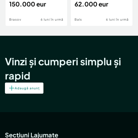
teren,deschidere Pia
150.000 eur
Periferie
62.000 eur
Brasov
6 luni în urmă
Bals
6 luni în urmă
Vinzi și cumperi simplu și
rapid
Adaugă anunț
Secțiuni Lajumate