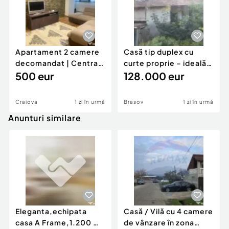
Apartament 2 camere
Casă tip duplex cu
decomandat | Centrală
curte proprie – ideală
proprie | 60 mp |
500 eur
pentru renovar
128.000 eur
Craiova
1 zi în urmă
Brasov
1 zi în urmă
Anunturi similare
Eleganta,echipata
Casă / Vilă cu 4 camere
casa A Frame,1.200 mp
de vânzare în zona