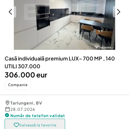
Locuri de munca
Utilaje agricole si industriale
Servicii
Piese auto si accesorii
Animale de companie
Dacia Duster
Afaceri și echipamente profesionale
Inchiriere Bunuri si Vehicule
Casă individuală premium LUX– 700 MP , 140
UTILI 307.000
306.000 eur
Companie
Tarlungeni
,
BV
28.07.2026
Număr de telefon
validat
Salvează la favorite