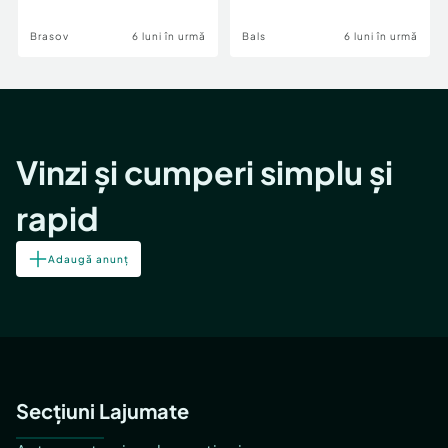
Brasov
6 luni în urmă
Bals
6 luni în urmă
Vinzi și cumperi simplu și
rapid
Adaugă anunț
Secțiuni Lajumate