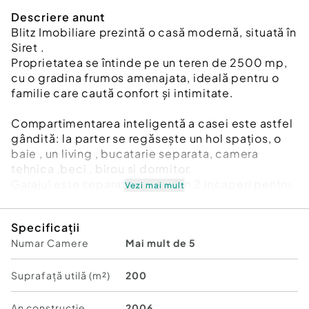
Descriere anunt
Blitz Imobiliare prezintă o casă modernă, situată în
Siret .
Proprietatea se întinde pe un teren de 2500 mp,
cu o gradina frumos amenajata, ideală pentru o
familie care caută confort și intimitate.
Compartimentarea inteligentă a casei este astfel
gândită: la parter se regăsește un hol spațios, o
baie , un living , bucatarie separata, camera
tehnica ,beci , birou si dormitor.
Garajul este separat, format din 2 incaperi pentru
Vezi mai mult
masina, bucatarie si foisor.
Specificații
La etaj, casa dispune de o baie mare, living si 2
Numar Camere
Mai mult de 5
dirmitoare mari, luminoase.
La mansarda , imobilul mai dispune de 1 dormitor
mare si 2 incaperi transformate in dressing.
Suprafață utilă (m²)
200
Construcția este solidă, cu placă de beton atât la
An constructie
2006