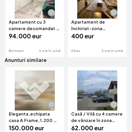
Apartament cu 3
Apartament de
camere decomandat -
închiriat-zona
renovat - Bucovina -
94.000 eur
ultracentrală
400 eur
Par
Botosani
5 ore în urmă
Zalau
5 ore în urmă
Anunturi similare
Eleganta,echipata
Casă / Vilă cu 4 camere
casa A Frame,1.200 mp
de vânzare în zona
teren,deschidere Pia
150.000 eur
Periferie
62.000 eur