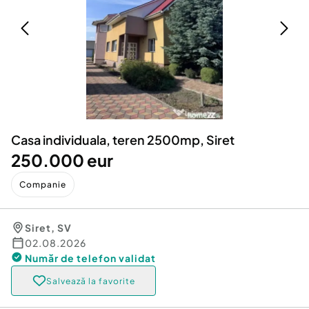
Locuri de munca
Utilaje agricole si industriale
Servicii
Piese auto si accesorii
Animale de companie
Dacia Duster
Afaceri și echipamente profesionale
Inchiriere Bunuri si Vehicule
Casa individuala, teren 2500mp, Siret
250.000 eur
Companie
Siret
,
SV
02.08.2026
Număr de telefon
validat
Salvează la favorite