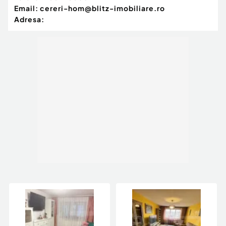
Email:
cereri-hom@blitz-imobiliare.ro
Adresa: