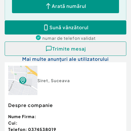
Curent
Arată numărul
Apă
Canalizare
Sună vânzătorul
numar de telefon
validat
Trimite mesaj
Mai multe anunțuri ale utilizatorului
Siret
,
Suceava
Despre companie
Nume Firma:
Cui:
Telefon:
0374538019