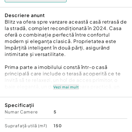
Descriere anunt
Blitz va ofera spre vanzare această casă retrasă de
la stradă, complet recondiționată în 2024. Casa
oferă o combinație perfectă între confortul
modern și eleganța clasică. Proprietatea este
împărțită inteligent în două părți, asigurând
intimitate și versatilitate.
Prima parte a imobilului constă într-o casă
principală care include o terasă acoperită ce te
invită să te relaxezi, un hol de acces primitor, o
baie elegantă, un dressing/debara practică, un
Vezi mai mult
dining room rafinat, un living cald și primitor, un
dormitor matrimonial luxos și o bucătărie
Specificații
modernă.
Numar Camere
5
A doua parte a proprietății este un apartament cu
intrare separată, compus dintr-un dormitor
Suprafață utilă (m²)
150
confortabil, un living spațios și o baie utilată