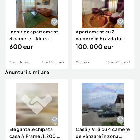
Inchiriez apartament -
Apartament cu 2
3 camere- Aleea
camere în Brazda lui
Carpati
600 eur
Novac
100.000 eur
Targu Mures
1 oră în urmă
Craiova
13 ore în urmă
Anunturi similare
Eleganta,echipata
Casă / Vilă cu 4 camere
casa A Frame,1.200 mp
de vânzare în zona