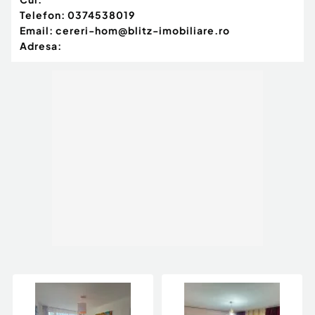
Telefon:
0374538019
Email:
cereri-hom@blitz-imobiliare.ro
Adresa: