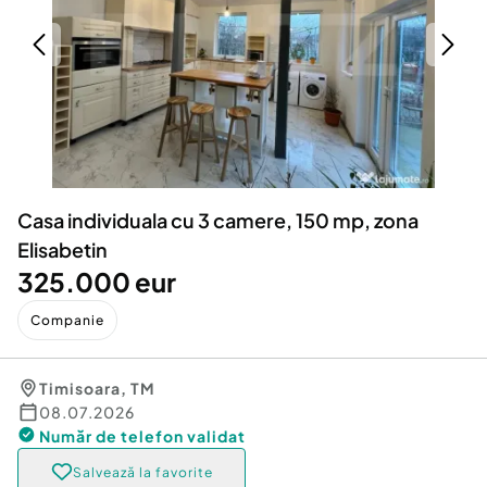
Locuri de munca
Utilaje agricole si industriale
Servicii
Piese auto si accesorii
Animale de companie
Dacia Duster
Afaceri și echipamente profesionale
Inchiriere Bunuri si Vehicule
Casa individuala cu 3 camere, 150 mp, zona
Elisabetin
325.000 eur
Companie
Timisoara
,
TM
08.07.2026
Număr de telefon
validat
Salvează la favorite