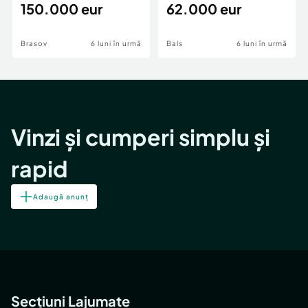
teren,deschidere Pia
150.000 eur
Periferie
62.000 eur
Brasov
6 luni în urmă
Bals
6 luni în urmă
Vinzi și cumperi simplu și
rapid
Adaugă anunț
Secțiuni Lajumate