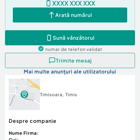
XXXX XXX XXX
Arată numărul
Cod ofertă / ID BLITZ: P138785
Id intern: P138785
Sună vânzătorul
Număr Băi:
2
numar de telefon
validat
Nr. locuri parcare:
3
Curent
Trimite mesaj
Apă
Mai multe anunțuri ale utilizatorului
Canalizare
Gaz
Sistem irigaţie
Timisoara
,
Timis
Despre companie
Nume Firma:
Cui: